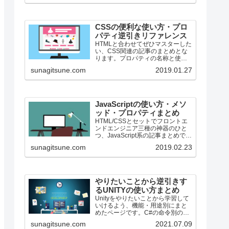
CSSの便利な使い方・プロ
パティ逆引きリファレンス
HTMLと合わせてぜひマスターした
い、CSS関連の記事のまとめとな
ります。プロパティの名称と使用
用途を合わせて併記しています。
sunagitsune.com
2019.01.27
ちょっととっても数少ないです
が、段々増える予定です。
JavaScriptの使い方・メソ
ッド・プロパティまとめ
HTML/CSSとセットでフロントエ
ンドエンジニア三種の神器のひと
つ、JavaScript系の記事まとめで
す。
sunagitsune.com
2019.02.23
やりたいことから逆引きす
るUNITYの使い方まとめ
Unityをやりたいことから学習して
いけるよう、機能・用途別にまと
めたページです。C#の命令別の逆
引きは現時点で作っていません。
sunagitsune.com
2021.07.09
2019の時期に書き始めているの