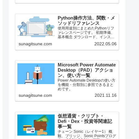
で、それより前のバージョンにつ
いては言及しません。
Python操作方法、関数・メ
ソッドリファレンス
使用用途別にまとめたPythonリフ
ァレンスページです。 初期準備、
基本概念 ダウンロード、インスト
ール、起動 ShellとEditor、保存、
sunagitsune.com
2022.05.06
実行 保存したPythonの起動 コメン
ト、docstring、行またぎ コメン
ト、...
Microsoft Power Automate
Desktop（PAD）アクショ
ン、使い方一覧
Power Automate Desktopの使い方
を機能・分類別に参照できるまと
めです。
sunagitsune.com
2021.11.16
仮想通貨・クリプト・
Defi・Dex・投資等関連記
事一覧
チェーン Sonic（レイヤー1） 概
観、ブリッジ、Sonic Pointsプログ