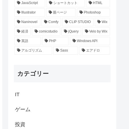
JavaScript
ショートカット
HTML
Illustrator
親ページ
Photoshop
Naninovel
Comfy
CLIP STUDIO
Wix
経済
comicstudio
jQuery
Velo by Wix
英語
PHP
Windows API
アルゴリズム
Sass
エアドロ
カテゴリー
IT
ゲーム
投資