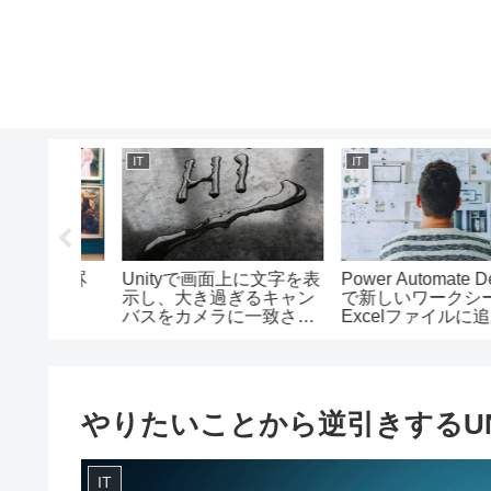
IT
IT
ル）：罫
Unityで画面上に文字を表
Power Automate Deskt
示し、大き過ぎるキャン
で新しいワークシート
バスをカメラに一致させ
Excelファイルに追加
る方法/テキスト（Text）
る方法
の使い方
やりたいことから逆引きするUN
IT