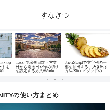
すなぎつ
IT
IT
op
Excelで稼働日数・営業
JavaScriptで文字列の一
E
を
日から発送日や締め切り
部を抽出する、抜き出す
す
を設定する方法/Workday
方法/Sliceメソッドの使
関数の使い方
い方
ITYの使い方まとめ