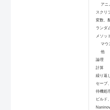
アニ
スクリ
変数、
ランダ
メソッ
マウ
他
論理
計算
繰り返
セーブ
待機処
ビルド
Naninov