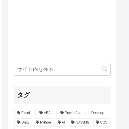
タグ
Excel
VBA
Power Automate Desktop
Unity
Python
AI
仮想通貨
CSS