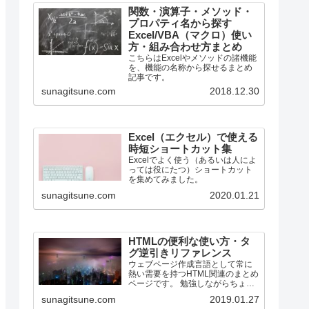
関数・演算子・メソッド・
プロパティ名から探す
Excel/VBA（マクロ）使い
方・組み合わせ方まとめ
こちらはExcelやメソッドの諸機能
を、機能の名称から探せるまとめ
記事です。
sunagitsune.com
2018.12.30
Excel（エクセル）で使える
時短ショートカット集
Excelでよく使う（あるいは人によ
っては役にたつ）ショートカット
を集めてみました。
sunagitsune.com
2020.01.21
HTMLの便利な使い方・タ
グ逆引きリファレンス
ウェブページ作成言語として常に
熱い需要を持つHTML関連のまとめ
ページです。 勉強しながらちょっ
とずつ増やしていく所存です。
sunagitsune.com
2019.01.27