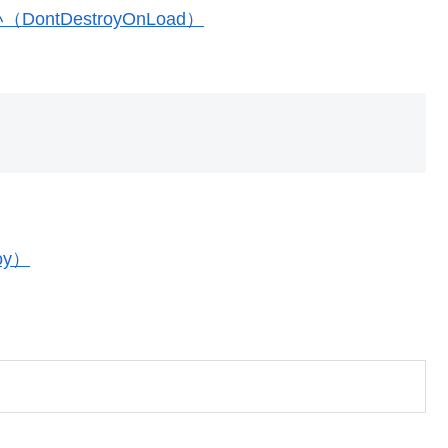
tDestroyOnLoad）
y）