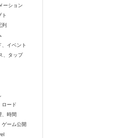
メーション
プト
配列
ム
ド、イベント
ス、タップ
し
、ロード
理、時間
、ゲーム公開
el