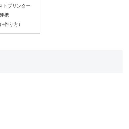
ストプリンター
と連携
（+作り方）