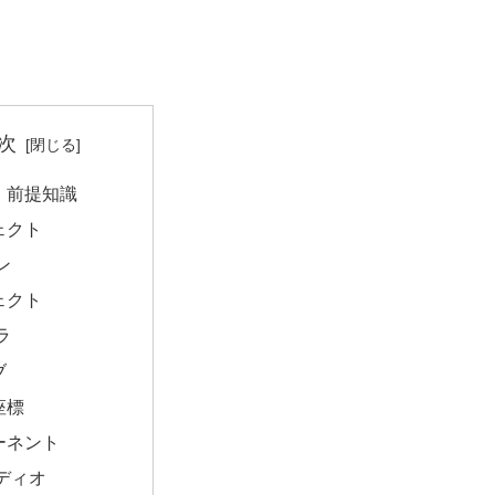
次
、前提知識
ェクト
ン
ェクト
ラ
ブ
座標
ーネント
ディオ