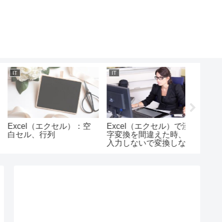
IT
IT
IT
xcel（エクセル）：空
Excel（エクセル）で漢
CSSで
白セル、行列
字変換を間違えた時、再
を変更
入力しないで変換しなお
す方法/変換キーの使い方