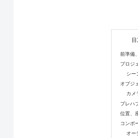
目
前準備
プロジ
シー
オブジ
カメ
プレハ
位置、
コンポ
オー