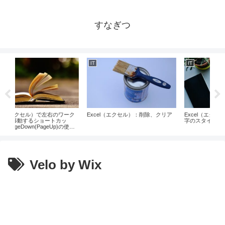
すなぎつ
T
IT
IT
xcel（エクセル）：削除、クリア
Excel（エクセル）：フォント、文
Power Autom
字のスタイル、サイズ
ム音声・WAV
ンドの再生」
Velo by Wix