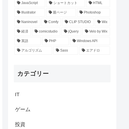
JavaScript
ショートカット
HTML
Illustrator
親ページ
Photoshop
Naninovel
Comfy
CLIP STUDIO
Wix
経済
comicstudio
jQuery
Velo by Wix
英語
PHP
Windows API
アルゴリズム
Sass
エアドロ
カテゴリー
IT
ゲーム
投資