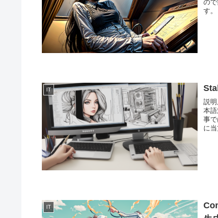
ので
す。 .
St
IT
説明
本語
事で
に当
Co
IT