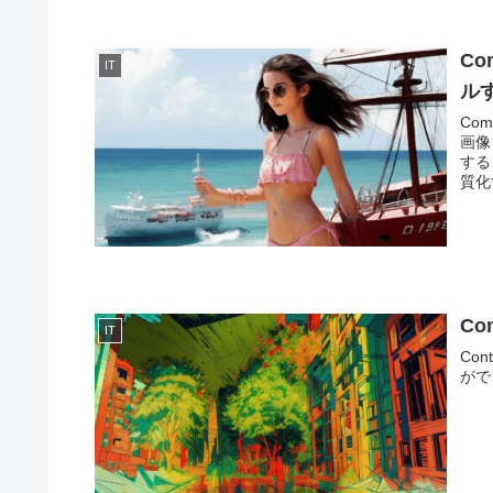
C
IT
ルす
Com
画像
する
質化
Co
IT
Co
がで