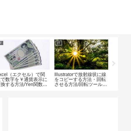
IT
IT
IT
xcel（エクセル）で関
Illustratorで放射線状に線
Exce
数で数字を￥通貨表示に
をコピーする方法・回転
値が閾
換する方法/Yen関数の
させる方法/回転ツールの
上、未
使い方
使い方
法/Ges