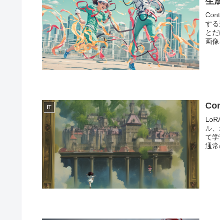
生成
Con
する
とだ
画像
Co
IT
Lo
ル、
て学
通常