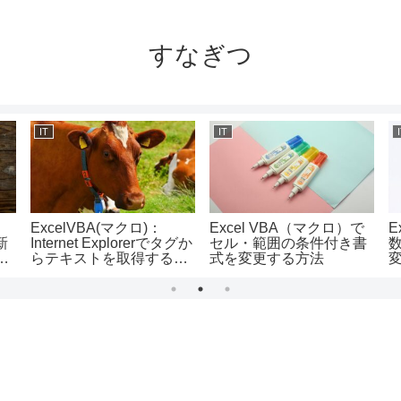
すなぎつ
IT
IT
ExcelVBA(マクロ)：
Excel VBA（マクロ）で
E
新
Internet Explorerでタグか
セル・範囲の条件付き書
バ
らテキストを取得する方
式を変更する方法
変
法/getElementsByTagNa
meメソッドの使い方