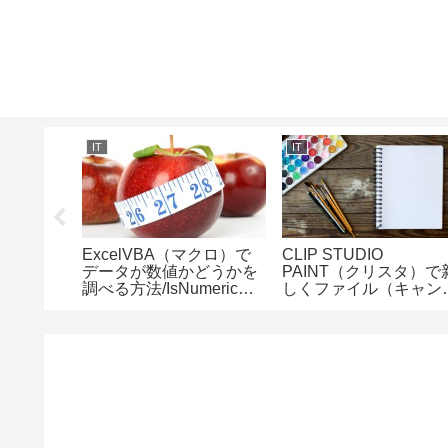
IT
IT
 Desktop
ExcelVBA（マクロ）で
CLIP STUDIO
ル項目を
データが数値かどうかを
PAINT（クリスタ）で
方法
調べる方法/IsNumeric関
しくファイル（キャン
数の使い方
ス）を作成する方法