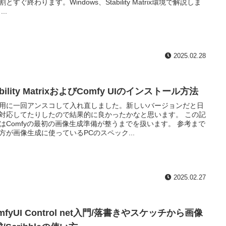
割とすぐ終わります。Windows、Stability Matrix環境で解説しま
..
2025.02.28
ability MatrixおよびComfy UIのインストール方法
用に一回アンスコして入れ直しました。新しいバージョンだと日
対応してたりしたので結果的に良かったかなと思います。 この記
はComfyの最初の画像生成準備が整うまでを扱います。 参考まで
方が画像生成に使っているPCのスペック...
2025.02.27
mfyUI Control net入門/落書きやスケッチから画像