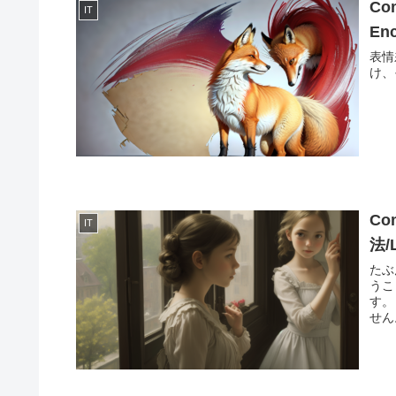
C
IT
En
表情
け、
Co
IT
法/
たぶ
うこ
す。
せん