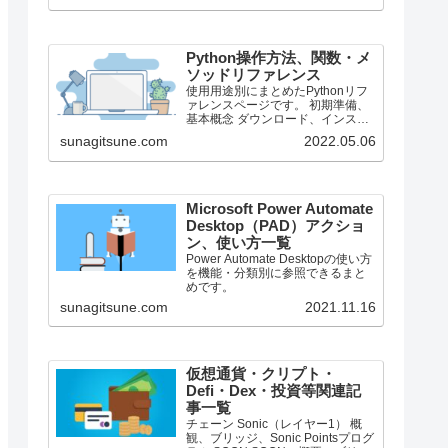
で、それより前のバージョンにつ
いては言及しません。
Python操作方法、関数・メ
ソッドリファレンス
使用用途別にまとめたPythonリフ
ァレンスページです。 初期準備、
基本概念 ダウンロード、インスト
ール、起動 ShellとEditor、保存、
sunagitsune.com
2022.05.06
実行 保存したPythonの起動 コメン
ト、docstring、行またぎ コメン
ト、...
Microsoft Power Automate
Desktop（PAD）アクショ
ン、使い方一覧
Power Automate Desktopの使い方
を機能・分類別に参照できるまと
めです。
sunagitsune.com
2021.11.16
仮想通貨・クリプト・
Defi・Dex・投資等関連記
事一覧
チェーン Sonic（レイヤー1） 概
観、ブリッジ、Sonic Pointsプログ