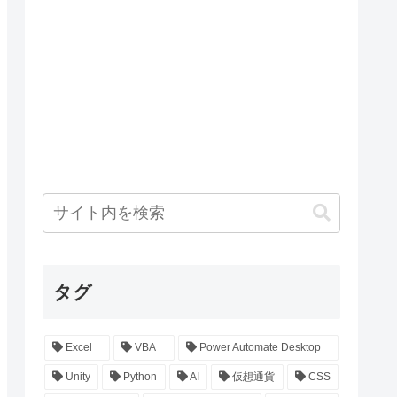
タグ
Excel
VBA
Power Automate Desktop
Unity
Python
AI
仮想通貨
CSS