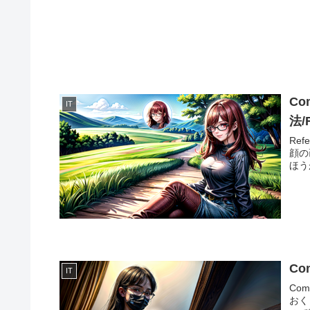
C
IT
法/
Re
顔の
ほう
Co
IT
Co
おく