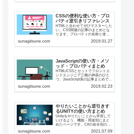
CSSの便利な使い方・プロ
パティ逆引きリファレンス
HTMLと合わせてぜひマスターした
い、CSS関連の記事のまとめとな
ります。プロパティの名称と使用
用途を合わせて併記しています。
sunagitsune.com
2019.01.27
ちょっととっても数少ないです
が、段々増える予定です。
JavaScriptの使い方・メソ
ッド・プロパティまとめ
HTML/CSSとセットでフロントエ
ンドエンジニア三種の神器のひと
つ、JavaScript系の記事まとめで
す。
sunagitsune.com
2019.02.23
やりたいことから逆引きす
るUNITYの使い方まとめ
Unityをやりたいことから学習して
いけるよう、機能・用途別にまと
めたページです。C#の命令別の逆
引きは現時点で作っていません。
sunagitsune.com
2021.07.09
2019の時期に書き始めているの