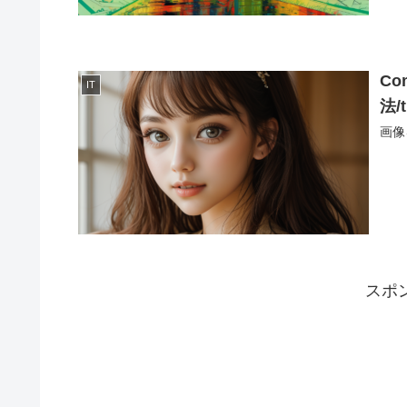
C
IT
法/
画像
スポ