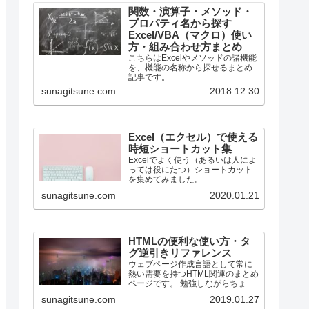
関数・演算子・メソッド・
プロパティ名から探す
Excel/VBA（マクロ）使い
方・組み合わせ方まとめ
こちらはExcelやメソッドの諸機能
を、機能の名称から探せるまとめ
記事です。
sunagitsune.com
2018.12.30
Excel（エクセル）で使える
時短ショートカット集
Excelでよく使う（あるいは人によ
っては役にたつ）ショートカット
を集めてみました。
sunagitsune.com
2020.01.21
HTMLの便利な使い方・タ
グ逆引きリファレンス
ウェブページ作成言語として常に
熱い需要を持つHTML関連のまとめ
ページです。 勉強しながらちょっ
とずつ増やしていく所存です。
sunagitsune.com
2019.01.27