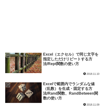
Excel（エクセル）で同じ文字を
IT
指定しただけリピートする方
法/Rept関数の使い方
2018.11.10
Excelで範囲内でランダムな値
IT
（乱数）を生成・固定する方
法/Rand関数、RandBetween関
数の使い方
2018.11.09