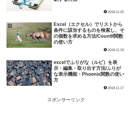
2018.11.25
Excel（エクセル）でリストから
IT
条件に該当するものを検索し、そ
の個数を求める方法/CountIf関数
の使い方
2018.11.19
excelでふりがな（ルビ）を表
IT
示・編集・取り出す方法/ふりが
な表示機能・Phoenix関数の使い
方
2018.11.17
スポンサーリンク