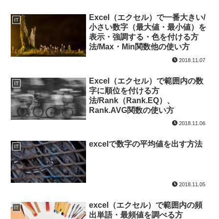
Excel（エクセル）で一番大きい/
IT
小さい数字（最大値・最小値）を
表示・強調する・色を付ける方
法/Max・Min関数他の使い方
2018.11.07
Excel（エクセル）で範囲内の数
IT
字に順位を付ける方
法/Rank（Rank.EQ）、
Rank.AVG関数の使い方
2018.11.06
excelで数字の平均値を出す方法
IT
2018.11.05
excel（エクセル）で範囲内の頻
IT
出単語・最頻値を調べる方