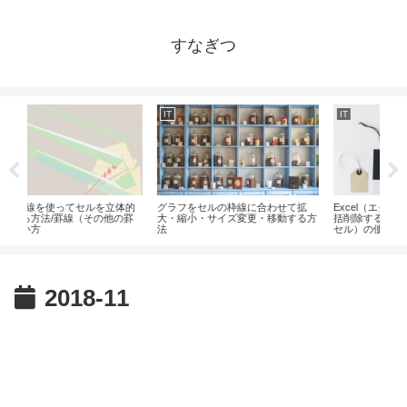
すなぎつ
IT
IT
合わせて拡
Excel（エクセル）で空白セルを一
Unityのダウンロード、日本語化方
・移動する方
括削除する方法/フィルタ（空白の
法
セル）の使い方他
2018-11