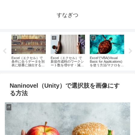
すなぎつ
IT
IT
IT
IT
Excel（エクセル）で
Excel（エクセル）で
ExcelでVBA(Visual
Ex
色を
条件に合うデータを別
新規作成時のワークシ
Basic for Applications)
デ
表に順番に抽出する方
ート数を増やす・減ら
を使う方法/マクロを記
え
法/If、Large、Row、
す方法/ブックのシート
録する方法、そもそも
CountA関数等の組み合
数の使い方
VBAとは何か？
わせ方
Naninovel（Unity）で選択肢を画像にす
る方法
IT