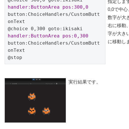
指定しま
handler:ButtonArea pos:300,0
0,0で中
button:ChoiceHandlers/CustomButt
数字が大
onText

右に移動
@choice 0,300 goto:ikisaki 
字が大き
handler:ButtonArea pos:0,300
に移動し
button:ChoiceHandlers/CustomButt
onText

@stop
実行結果です。