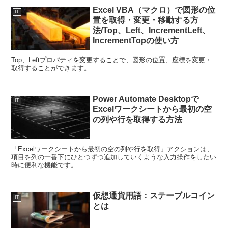
Excel VBA（マクロ）で図形の位
IT
置を取得・変更・移動する方
法/Top、Left、IncrementLeft、
IncrementTopの使い方
Top、Leftプロパティを変更することで、図形の位置、座標を変更・
取得することができます。
Power Automate Desktopで
IT
Excelワークシートから最初の空
の列や行を取得する方法
「Excelワークシートから最初の空の列や行を取得」アクションは、
項目を列の一番下にひとつずつ追加していくような入力操作をしたい
時に便利な機能です。
仮想通貨用語：ステーブルコイン
IT
とは