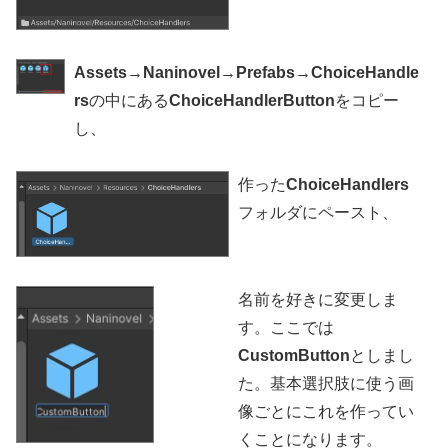
Assets→Naninovel→Prefabs→ChoiceHandle
rs
の中にある
ChoiceHandlerButton
をコピー
し、
作った
ChoiceHandlers
フォルダにペースト、
名前を好きに変更しま
す。ここでは
CustomButton
としまし
た。基本選択肢に使う画
像ごとにこれを作ってい
くことになります。