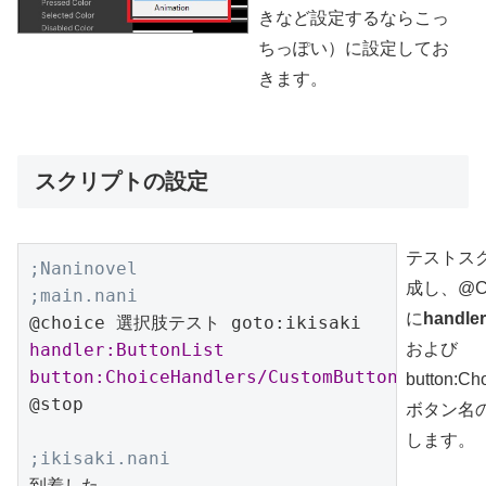
きなど設定するならこっ
ちっぽい）に設定してお
きます。
スクリプトの設定
テストス
;Naninovel

成し、@C
;main.nani
に
handler
@choice 選択肢テスト goto:ikisaki 
handler:ButtonList 
および
button:ChoiceHandlers/CustomButton
button:Ch
@stop

ボタン名
します。
;ikisaki.nani
到着した
