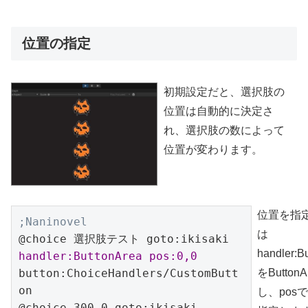
位置の指定
初期設定だと、選択肢の
位置は自動的に決定さ
れ、選択肢の数によって
位置が変わります。
位置を指
;Naninovel
は
@choice 選択肢テスト goto:ikisaki 
handler:Bu
handler:ButtonArea pos:0,0
button:ChoiceHandlers/CustomButt
をButton
on

し、pos
@choice 300,0 goto:ikisaki 