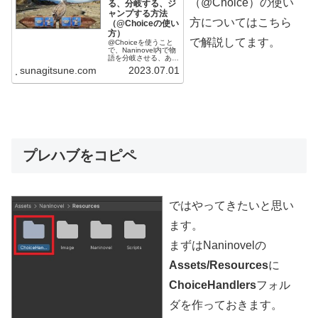
（@Choice）の使い
る、分岐する、ジ
ャンプする方法
方についてはこちら
（@Choiceの使い
方）
で解説してます。
@Choiceを使うこと
で、Naninovel内で物
語を分岐させる、ある
いは任意の箇所へジャ
sunagitsune.com
2023.07.01
ンプさせることができ
ます。
プレハブをコピペ
ではやってきたいと思い
ます。
まずはNaninovelの
Assets/Resources
に
ChoiceHandlers
フォル
ダを作っておきます。