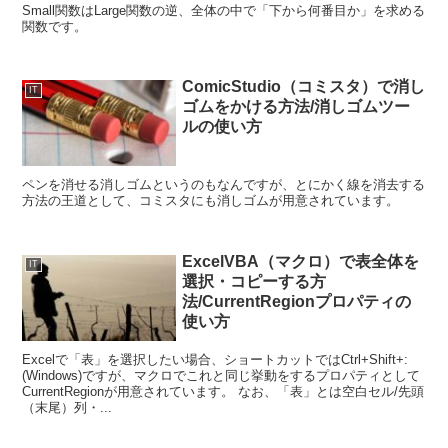
Small関数はLarge関数の逆、全体の中で「下から何番目か」を求める
関数です。
ComicStudio（コミスタ）で消し
IT
ゴムをかける方法/消しゴムツー
ルの使い方
ペンを消せる消しゴムというのもなんですが、とにかく線を消去する
方法の王道として、コミスタにも消しゴムが用意されています。
ExcelVBA（マクロ）で表全体を
IT
選択・コピーする方
法/CurrentRegionプロパティの
使い方
Excelで「表」を選択したい場合、ショートカットではCtrl+Shift+:
(Windows)ですが、マクロでこれと同じ挙動をするプロパティとして
CurrentRegionが用意されています。 なお、「表」とは空白セル/先頭
（末尾）列・...