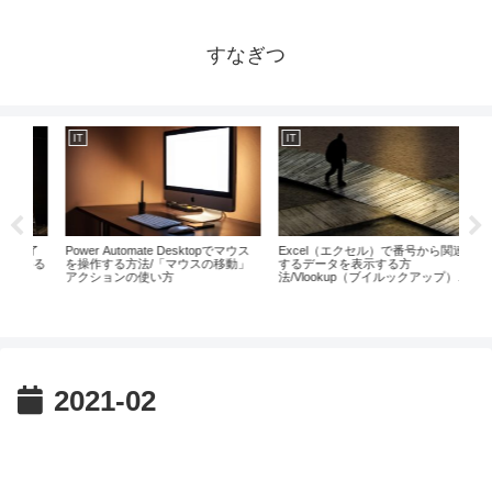
すなぎつ
IT
IT
でマウス
Excel（エクセル）で番号から関連
Excelでブック内の画像を一括で画
P
移動」
するデータを表示する方
像ファイル（PNG）化する方法
法/Vlookup（ブイルックアップ）関
数の使い方
2021-02