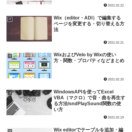
2021.02.22
Wix（editor・ADI）で編集する
IT
ページを変更する・切り替える方
法
2021.02.21
WixおよびVelo by Wixの使い
IT
方・関数・プロパティなどまとめ
2021.02.20
WindowsAPIを使ってExcel
IT
VBA（マクロ）で音・曲を再生す
る方法/sndPlaySound関数の使
い方
2021.02.19
Wix editorでテーブルを追加・編
IT