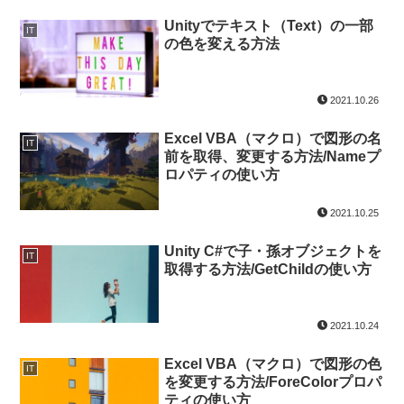
Unityでテキスト（Text）の一部
IT
の色を変える方法
2021.10.26
Excel VBA（マクロ）で図形の名
IT
前を取得、変更する方法/Nameプ
ロパティの使い方
2021.10.25
Unity C#で子・孫オブジェクトを
IT
取得する方法/GetChildの使い方
2021.10.24
Excel VBA（マクロ）で図形の色
IT
を変更する方法/ForeColorプロパ
ティの使い方