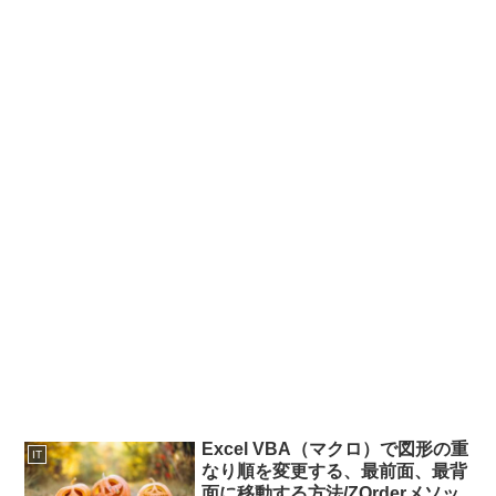
Excel VBA（マクロ）で図形の重
IT
なり順を変更する、最前面、最背
面に移動する方法/ZOrderメソッ