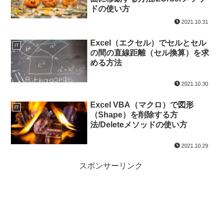
ドの使い方
2021.10.31
Excel（エクセル）でセルとセル
IT
の間の直線距離（セル換算）を求
める方法
2021.10.30
Excel VBA（マクロ）で図形
IT
（Shape）を削除する方
法/Deleteメソッドの使い方
2021.10.29
スポンサーリンク