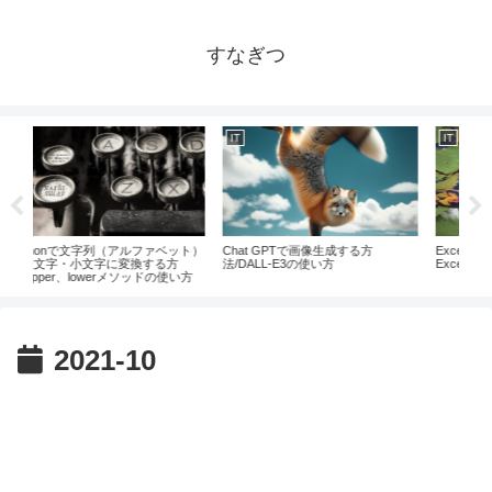
すなぎつ
IT
IT
IT
ット）
Chat GPTで画像生成する方
Excel（エクセル）の起動方法、
Ja
方
法/DALL-E3の使い方
Excelを立ち上げるやりかた
理を
い方
ド
2021-10