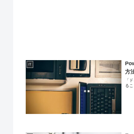
Po
IT
方
「ド
るこ