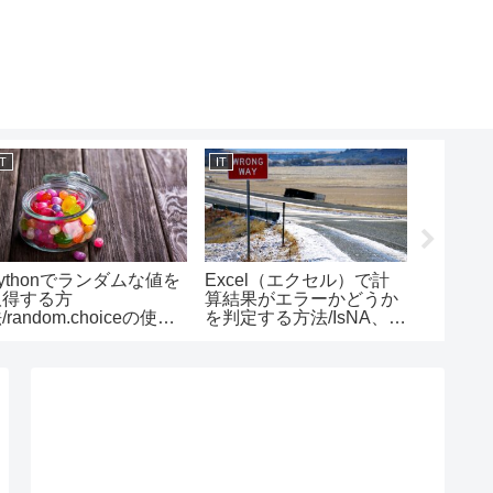
IT
IT
IT
ythonでランダムな値を
Excel（エクセル）で計
Exce
取得する方
算結果がエラーかどうか
クロ編集
/random.choiceの使い
を判定する方法/IsNA、
切り替
方
IsErr関数の使い方