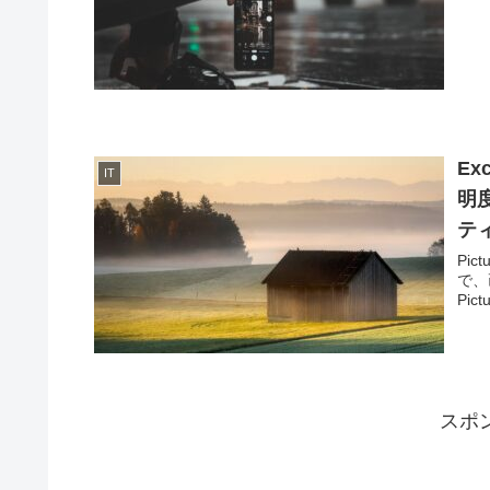
E
IT
明度
テ
Pi
で、
Pic
スポ