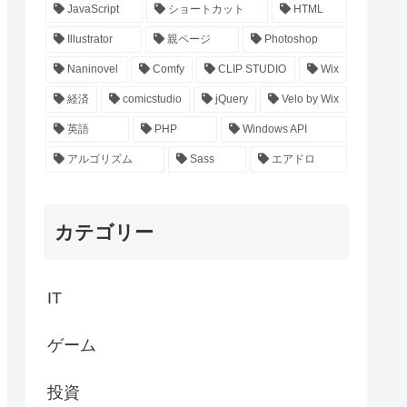
JavaScript
ショートカット
HTML
Illustrator
親ページ
Photoshop
Naninovel
Comfy
CLIP STUDIO
Wix
経済
comicstudio
jQuery
Velo by Wix
英語
PHP
Windows API
アルゴリズム
Sass
エアドロ
カテゴリー
IT
ゲーム
投資