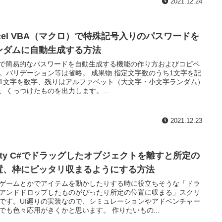
2021.12.24
xcel VBA（マクロ）で特殊記号入りのパスワードを
ンダムに自動生成する方法
Aで簡易的なパスワードを自動生成する機能の作り方およびコピペ
。バリデーション等は省略。 成果物 指定文字数のうち1文字を記
1文字を数字、残りはアルファベット（大文字・小文字ランダム）
、くっつけたものを出力します。...
2021.12.23
nity C#でドラッグしたオブジェクトを離すと所定の
置、枠にピッタリ収まるようにする方法
ゲームとかでアイテムを動かしたりする時に役立ちそうな「ドラ
アンドドロップしたものがぴったり所定の位置に収まる」スクリ
です。UI廻りの実装なので、シミュレーションやアドベンチャー
でも色々応用がきくかと思います。 作りたいもの...