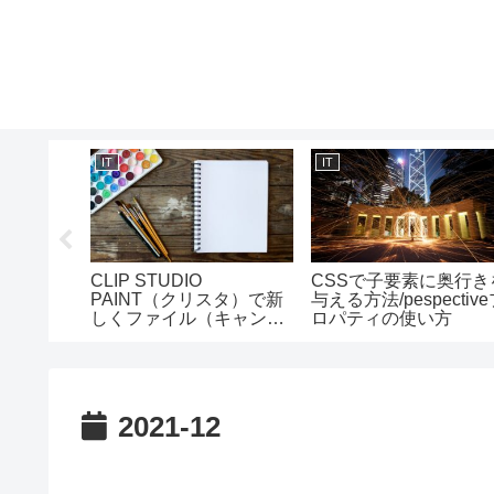
IT
IT
を使って
CLIP STUDIO
CSSで子要素に奥行き
マクロ）で
PAINT（クリスタ）で新
与える方法/pespectiv
る方
しくファイル（キャンバ
ロパティの使い方
und関数の
ス）を作成する方法
2021-12