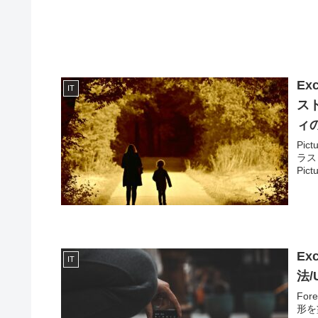
E
IT
スト
ィ
Pi
ラス
Pic
E
IT
法/
Fo
形を