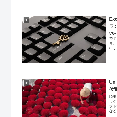
E
IT
ラ
VB
です
号、
にし
U
IT
位
脱出
ッグ
プト
など