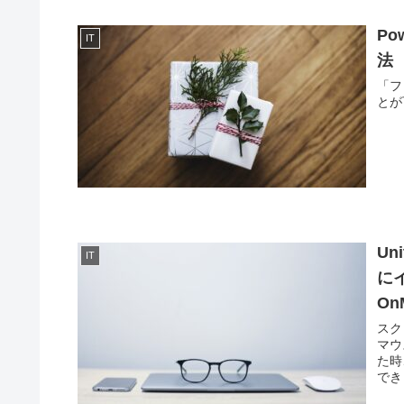
Po
IT
法
「フ
とが
U
IT
にイ
On
スク
マウ
た時
でき