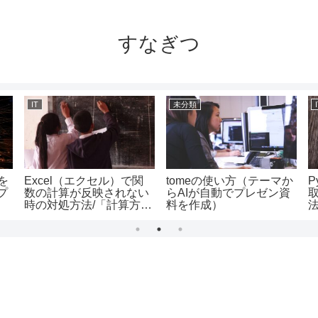
すなぎつ
IT
未分類
を
Excel（エクセル）で関
tomeの使い方（テーマか
P
eプ
数の計算が反映されない
らAIが自動でプレゼン資
時の対処方法/「計算方法
料を作成）
法
の設定」の使い方