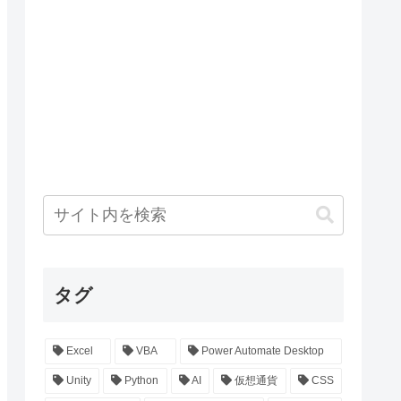
タグ
Excel
VBA
Power Automate Desktop
Unity
Python
AI
仮想通貨
CSS