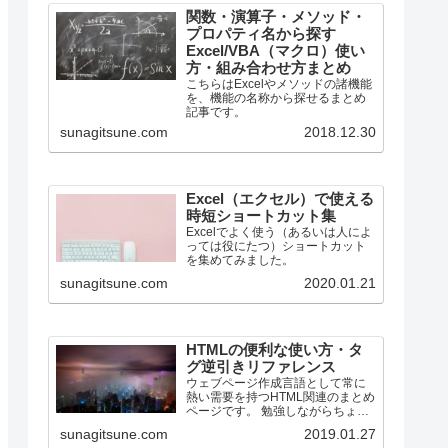
関数・演算子・メソッド・
プロパティ名から探す
Excel/VBA（マクロ）使い
方・組み合わせ方まとめ
こちらはExcelやメソッドの諸機能
を、機能の名称から探せるまとめ
記事です。
sunagitsune.com
2018.12.30
Excel（エクセル）で使える
時短ショートカット集
Excelでよく使う（あるいは人によ
っては役にたつ）ショートカット
を集めてみました。
sunagitsune.com
2020.01.21
HTMLの便利な使い方・タ
グ逆引きリファレンス
ウェブページ作成言語として常に
熱い需要を持つHTML関連のまとめ
ページです。 勉強しながらちょっ
とずつ増やしていく所存です。
sunagitsune.com
2019.01.27