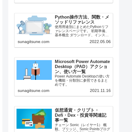
で、それより前のバージョンにつ
いては言及しません。
Python操作方法、関数・メ
ソッドリファレンス
使用用途別にまとめたPythonリフ
ァレンスページです。 初期準備、
基本概念 ダウンロード、インスト
ール、起動 ShellとEditor、保存、
sunagitsune.com
2022.05.06
実行 保存したPythonの起動 コメン
ト、docstring、行またぎ コメン
ト、...
Microsoft Power Automate
Desktop（PAD）アクショ
ン、使い方一覧
Power Automate Desktopの使い方
を機能・分類別に参照できるまと
めです。
sunagitsune.com
2021.11.16
仮想通貨・クリプト・
Defi・Dex・投資等関連記
事一覧
チェーン Sonic（レイヤー1） 概
観、ブリッジ、Sonic Pointsプログ