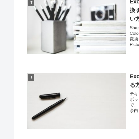
E
IT
換す
い
Sh
Co
変換
Pictu
E
IT
る
テキ
ボッ
で、
余白.