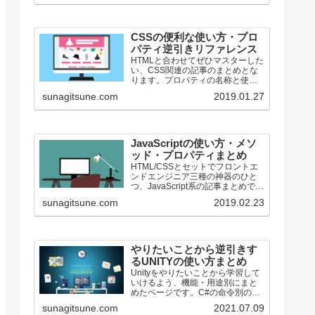
CSSの便利な使い方・プロ
パティ逆引きリファレンス
HTMLと合わせてぜひマスターした
い、CSS関連の記事のまとめとな
ります。プロパティの名称と使用
用途を合わせて併記しています。
sunagitsune.com
2019.01.27
ちょっととっても数少ないです
が、段々増える予定です。
JavaScriptの使い方・メソ
ッド・プロパティまとめ
HTML/CSSとセットでフロントエ
ンドエンジニア三種の神器のひと
つ、JavaScript系の記事まとめで
す。
sunagitsune.com
2019.02.23
やりたいことから逆引きす
るUNITYの使い方まとめ
Unityをやりたいことから学習して
いけるよう、機能・用途別にまと
めたページです。C#の命令別の逆
引きは現時点で作っていません。
sunagitsune.com
2021.07.09
2019の時期に書き始めているの