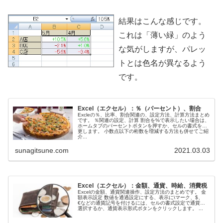
結果はこんな感じです。
これは「薄い緑」のよう
な気がしますが、パレッ
トとは色名が異なるよう
です。
Excel（エクセル）：％（パーセント）、割合
Excleの％、比率、割合関連の、設定方法、計算方法まとめ
です。 ％関連の設定、計算 割合を%で表示したい場合は、
ホームタブのパーセントボタンを押すか、セルの書式を変
更します。 小数点以下の桁数を増減する方法も併せてご紹
介...
sunagitsune.com
2021.03.03
Excel（エクセル）：金額、通貨、時給、消費税
Excelの金額、通貨関連操作、設定方法のまとめです。 金
額表示設定 数値を通過設定にする、表示に\マーク、$、
€などの通貨記号を付けるには、セルの書式設定で通貨を
選択するか、通貨表示形式ボタンをクリックします。 ...