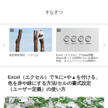
すなぎつ
IT
IT
IT
数・
仮想通貨用語：ペグとは
Excel（エクセル）でToday関数、
投資
トフ
Nowを使っても時間がズレる場合の
対処、タイムゾーンごとの時間の取
得方法
Excel（エクセル）で％に+や▲を付ける、
色を赤や緑にする方法/セルの書式設定
（ユーザー定義）の使い方
IT