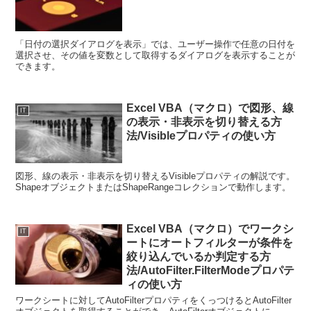
「日付の選択ダイアログを表示」では、ユーザー操作で任意の日付を
選択させ、その値を変数として取得するダイアログを表示することが
できます。
Excel VBA（マクロ）で図形、線
IT
の表示・非表示を切り替える方
法/Visibleプロパティの使い方
図形、線の表示・非表示を切り替えるVisibleプロパティの解説です。
ShapeオブジェクトまたはShapeRangeコレクションで動作します。
Excel VBA（マクロ）でワークシ
IT
ートにオートフィルターが条件を
絞り込んでいるか判定する方
法/AutoFilter.FilterModeプロパテ
ィの使い方
ワークシートに対してAutoFilterプロパティをくっつけるとAutoFilter