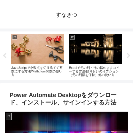
すなぎつ
IT
IT
IT
elの
JavaScriptで小数点を切り捨てて整
Excelで元の列・行の幅のままコピ
Ex
更、
数にする方法/Math.floor関数の使い
ーする方法/貼り付けのオプション
矢印
方
（元の列幅を保持）他の使い方
ソッ
方
Power Automate Desktopをダウンロー
ド、インストール、サインインする方法
IT