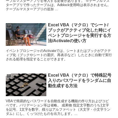
ーブルマスターアプリを導入する必要があります。 ※テーブルマス
ターアプリで作ったテーブルは、Adblock使用時は表示されません。
テーブルマスターアプリの追加 ...
Excel VBA（マクロ）でシート/
IT
ブックがアクティブ化した時にイ
ベントプロシージャを実行する方
法/Activateの使い方
イベントプロシージャのActivateでは、シートまたはブックがアクテ
ィブ化（ブックやシートの選択、再表示など）したときに自動で実行
される処理を指定することができます。
Excel VBA（マクロ）で特殊記号
IT
入りのパスワードをランダムに自
動生成する方法
VBAで簡易的なパスワードを自動生成する機能の作り方およびコピ
ペです。バリデーション等は省略。 成果物 指定文字数のうち1文字
を記号、1文字を数字、残りはアルファベット（大文字・小文字ラン
ダム）にし、くっつけたものを出力します。...