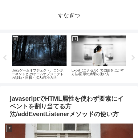
すなぎつ
IT
IT
IT
読み込
Unityゲームオブジェクト、コンポ
Excel（エクセル）で図形をぼかす
Un
方法
ーネントとは/ゲームオブジェクト
方法/図形の効果の使い方
応し
の移動・回転・拡大/縮小方法
法/C
javascriptでHTML属性を使わず要素にイ
ベントを割り当てる方
法/addEventListenerメソッドの使い方
IT