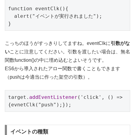
function eventClk(){

  alert("イベントが実行されました");

}
こっちのほうがすっきりしてますね。eventClkに
引数がな
い
ことに注意してください。引数を渡したい場合は、無名
関数function()の中に埋め込むとよいそうです。
ES6から導入されたアロー関数で書くこともできます
（pushは今適当に作った架空の引数）。
target.
addEventListener
('click', () => 
{evnetClk("push");});
イベントの種類