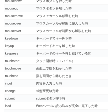
mousedown
マウスボタンを押した時
mouseup
マウスボタンを離した時
mousemove
マウスでカーソル移動した時
mouseover
マウスカーソルが範囲に侵入した時
mouseover
マウスカーソルが範囲から離脱した時
keydown
キーボードでキー押下時
keyup
キーボードキーを離した時
keypress
キーボードのキーを押し続けている間
touchstart
タッチ開始時（モバイル）
touchmove
画面上で指を動かした時
touchend
指を画面から離したとき
input
内容を入力した時
change
状態変更確定時
submit
submitボタン押下時
load
Webページの読み込みが完全に完了した時