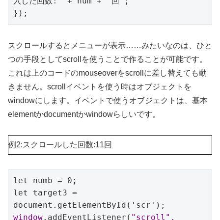
入した回数:" + num + "回";

});
スクロールするとメニューが表示……みたいなのは、ひと
つの手段としてscrollを使うことで作ることが可能です。
これは上のコードのmouseoverをscrollに差し替えても動
きません。scrollイベントを使う時はオブジェクトを
windowにします。イベントで使うオブジェクトは、基本
elementかdocumentかwindowらしいです。
例2:スクロールした回数:11回
let numb = 0;

let target3 = 
window
.addEventListener(
"scroll"
, 