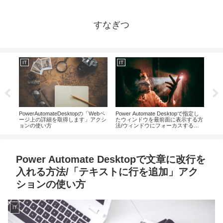
すなぎつ
IT
IT
IT
ンプ
PowerAutomateDesktopの「Webペ
Power Automate Desktopで指定し
Ex
編集
ージ上の詳細を取得します」アクシ
たウィンドウを最前面に表示する方
るシ
ョンの使い方
法/ウィンドウにフォーカスするの
方
使い方
Power Automate Desktopで文章に改行を
入れる方法/「テキストに行を追加」アク
ションの使い方
IT