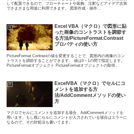
して配置できるので、フローチャートや装飾、注釈などアイデア次第
でさまざまな用途に利用できます。 図形作成・操作...
Excel VBA（マクロ）で図形に貼
IT
った画像のコントラストを調節す
る方法/PictureFormat.Contrast
プロパティの使い方
PictureFormat.Contrastの値を変更することで、図形内の画像のコン
トラストを調節することができます。 値は0～1の間で指定します。
PictureFormatオブジェクト PictureFormatオブジェクトの取得...
ExcelVBA（マクロ）でセルにコ
IT
メントを追加する方
法/AddCommentメソッドの使い
方
マクロでセルにコメントを追加する場合、AddCommentメソッドを
用います。もし既にセルにコメントが入力されている場合はエラーに
なるので、その対処法も書いてます。