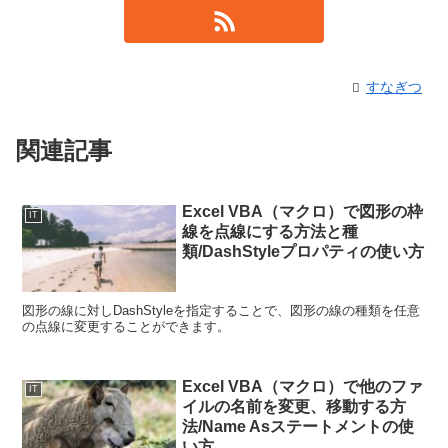
すなぎつ
関連記事
Excel VBA（マクロ）で図形の枠
IT
線を点線にする方法と種
類/DashStyleプロパティの使い方
図形の線に対しDashStyleを指定することで、図形の線の種類を任意
の点線に変更することができます。
Excel VBA（マクロ）で他のファ
IT
イルの名前を変更、移動する方
法/Name Asステートメントの使
い方