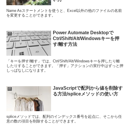
Name Asステートメントを使うと、Excel以外の他のファイルの名前
を変更することができます。
Power Automate Desktopで
IT
Ctrl/Shift/Alt/Windowsキーを押
す/離す方法
「キーを押す/離す」では、Ctrl/Shift/Alt/Windowsキーを押したり離
したりすることができます。「押す」アクションの実行中はずっと押
しっぱなしになります。
JavaScriptで配列から値を削除す
IT
る方法/spliceメソッドの使い方
spliceメソッドでは、配列のインデックス番号を起点に、そこから任
意の数の項目を削除することができます。