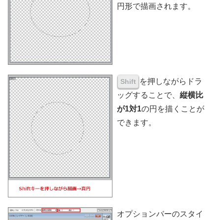
円形で描画されます。
を押しながらドラ
Shift
ッグすることで、
縦横比
が1対1
の円を描くことが
できます。
オプションバーのスタイ