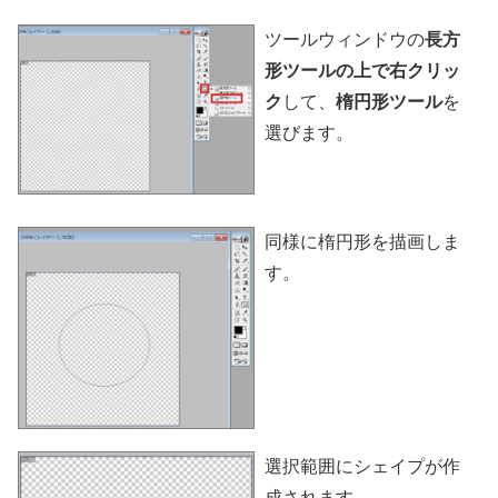
ツールウィンドウの
長方
形ツールの上で右クリッ
ク
して、
楕円形ツール
を
選びます。
同様に楕円形を描画しま
す。
選択範囲にシェイプが作
成されます。