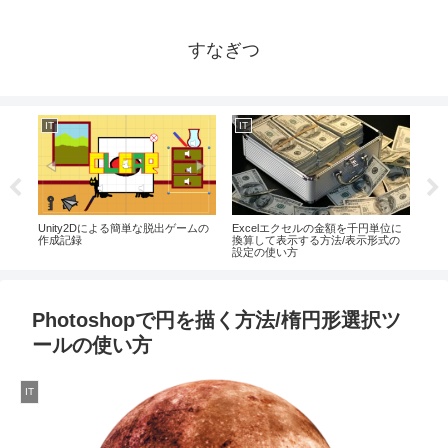
すなぎつ
IT
IT
IT
字数を
Unity2Dによる簡単な脱出ゲームの
Excelエクセルの金額を千円単位に
Il
の使い
作成記録
換算して表示する方法/表示形式の
ル・
設定の使い方
Photoshopで円を描く方法/楕円形選択ツ
ールの使い方
IT