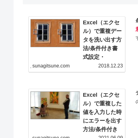
Excel（エクセ
ル）で重複デー
タを洗い出す方
法/条件付き書
式設定・
Countif関数の
sunagitsune.com
2018.12.23
使い方
リストを作ったはい
いけど、同じデータ
Excel（エクセ
がいくつもある……
ル）で重複した
ありがちなミスです
値を入力した時
が、方法さえ知って
いればexcel上で重
にエラーを出す
複チェックするのは
方法/条件付き
難しいことではあり
書式、CountIf
sunagitsune.com
2021.06.09