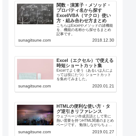
関数・演算子・メソッド・
プロパティ名から探す
Excel/VBA（マクロ）使い
方・組み合わせ方まとめ
こちらはExcelやメソッドの諸機能
を、機能の名称から探せるまとめ
記事です。
sunagitsune.com
2018.12.30
Excel（エクセル）で使える
時短ショートカット集
Excelでよく使う（あるいは人によ
っては役にたつ）ショートカット
を集めてみました。
sunagitsune.com
2020.01.21
HTMLの便利な使い方・タ
グ逆引きリファレンス
ウェブページ作成言語として常に
熱い需要を持つHTML関連のまとめ
ページです。 勉強しながらちょっ
とずつ増やしていく所存です。
sunagitsune.com
2019.01.27