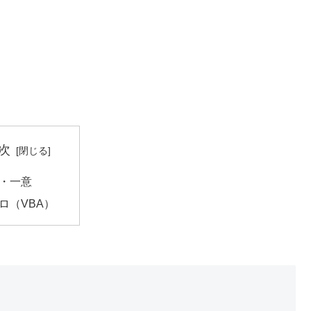
次
・一意
ロ（VBA）