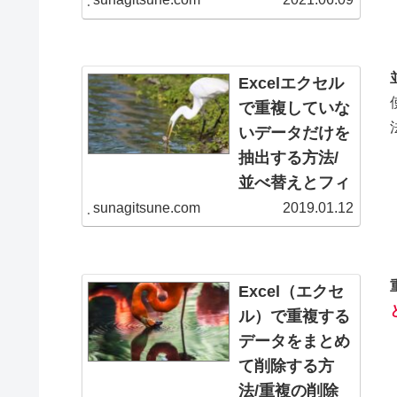
ません。 資料の完
関数の使い方
成度（および、あな
たへの信頼度）を上
重複にはひととおり
げるために、作業ル
入力した後で削除す
Excelエクセル
ーチンに組み込む
る、重複が出た時に
で重複していな
べ...
書式を変えるなどの
いデータだけを
対処法があります
が、条件付き書式を
抽出する方法/
使えば、そもそも重
並べ替えとフィ
複を入力できなくす
ルタ（重複する
sunagitsune.com
2019.01.12
ることも可能です。
レコード）の使
ひとつ入力してチェ
い方
ックしてから全体に
拡大というやりかた
重複するデータを排
Excel（エクセ
をしていますが、最
除するのではなく、
ル）で重複する
初か...
元データは残したま
データをまとめ
ま一意のデータだけ
て削除する方
別の場所に抽出した
い時に使えるのが、
法/重複の削除