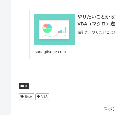
方
重複するオブジェク
やりたいことから
ト名・プロパティ名
VBA（マクロ）
などを省略できる
Withステートメント
逆引き（やりたいことか
の使い方です。
Withステートメント
の使い方 アクティ
sunagitsune.com
ブセルの値を、ひと
つ右のセルにコピー
するというプログラ
ムで考えてみます。
コピー方法...
IT
Excel
VBA
スポ