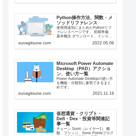
で、それより前のバージョンにつ
いては言及しません。
Python操作方法、関数・メ
ソッドリファレンス
使用用途別にまとめたPythonリフ
ァレンスページです。 初期準備、
基本概念 ダウンロード、インスト
ール、起動 ShellとEditor、保存、
sunagitsune.com
2022.05.06
実行 保存したPythonの起動 コメン
ト、docstring、行またぎ コメン
ト、...
Microsoft Power Automate
Desktop（PAD）アクショ
ン、使い方一覧
Power Automate Desktopの使い方
を機能・分類別に参照できるまと
めです。
sunagitsune.com
2021.11.16
仮想通貨・クリプト・
Defi・Dex・投資等関連記
事一覧
チェーン Sonic（レイヤー1） 概
観、ブリッジ、Sonic Pointsプログ