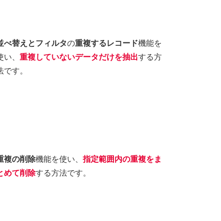
並べ替えとフィルタ
の
重複するレコード
機能を
使い、
重複していないデータだけを抽出
する方
法です。
重複の削除
機能を使い、
指定範囲内の重複をま
とめて削除
する方法です。