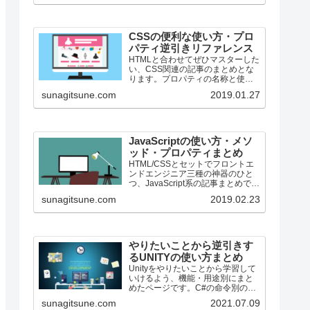
CSSの便利な使い方・プロ
パティ逆引きリファレンス
HTMLと合わせてぜひマスターした
い、CSS関連の記事のまとめとな
ります。プロパティの名称と使用
用途を合わせて併記しています。
sunagitsune.com
2019.01.27
ちょっととっても数少ないです
が、段々増える予定です。
JavaScriptの使い方・メソ
ッド・プロパティまとめ
HTML/CSSとセットでフロントエ
ンドエンジニア三種の神器のひと
つ、JavaScript系の記事まとめで
す。
sunagitsune.com
2019.02.23
やりたいことから逆引きす
るUNITYの使い方まとめ
Unityをやりたいことから学習して
いけるよう、機能・用途別にまと
めたページです。C#の命令別の逆
引きは現時点で作っていません。
sunagitsune.com
2021.07.09
2019の時期に書き始めているの