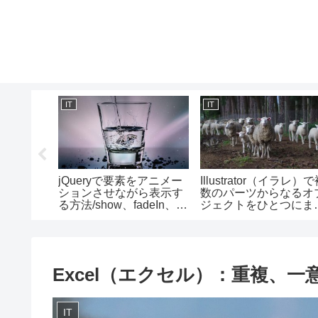
IT
IT
マクロ）で
jQueryで要素をアニメー
Illustrator（イラレ）
コピーす
ションさせながら表示す
数のパーツからなるオ
egionプ
る方法/show、fadeIn、
ジェクトをひとつにま
方
slideDownメソッドの使
める方法/グループ化の
い方
い方
Excel（エクセル）：重複、一
IT