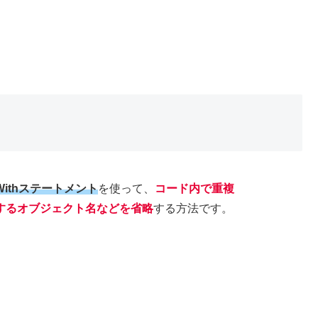
Withステートメント
を使って、
コード内で重複
するオブジェクト名などを省略
する方法です。