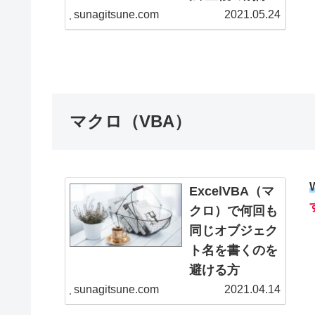
並べ替えとフィルタ
の使い方
sunagitsune.com
2021.05.24
→抽出の「重複する
Excelで重複するデ
レコードは無視す
ータを削除したい場
る」機能です。
合、重複の削除を使
用する方法がもっと
も容易です。 重複
マクロ（VBA）
の削除 重複する値
を削除したい場合、
重複を削除したい列
や範囲を選択し、
データタブ→重複の
ExcelVBA（マ
削除をクリックしま
クロ）で何回も
す。...
同じオブジェク
ト名を書くのを
避ける方
法/Withステー
sunagitsune.com
2021.04.14
トメントの使い