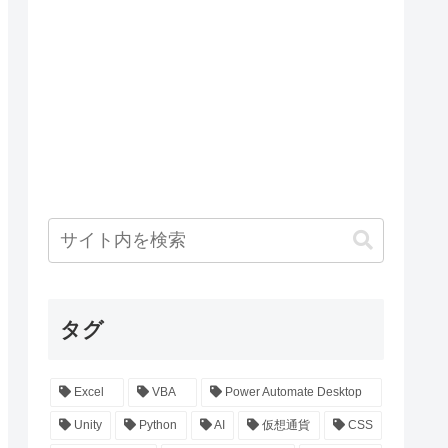
タグ
Excel
VBA
Power Automate Desktop
Unity
Python
AI
仮想通貨
CSS