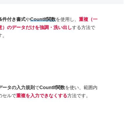
条件付き書式
や
CountIf関数
を使用し、
重複（一
意）のデータだけを強調・洗い出し
する方法で
す。
データの入力規則
で
CountIf関数
を使い、範囲内
のセルで
重複を入力できなくする
方法です。