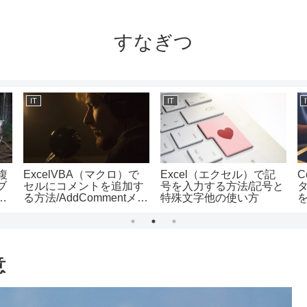
すなぎつ
IT
IT
で複
ExcelVBA（マクロ）で
Excel（エクセル）で記
C
ブ
セルにコメントを追加す
号を入力する方法/記号と
と
る方法/AddCommentメソ
特殊文字他の使い方
使
ッドの使い方
意