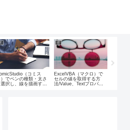
IT
IT
IT
omicStudio（コミス
ExcelVBA（マクロ）で
HTML
タ）でペンの種類・太さ
セルの値を取得する方
力する方
を選択し、線を描画する
法/Value、Textプロパテ
グの使
方法/ペンツールの使い方
ィの使い方