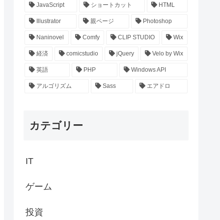
JavaScript
ショートカット
HTML
Illustrator
親ページ
Photoshop
Naninovel
Comfy
CLIP STUDIO
Wix
経済
comicstudio
jQuery
Velo by Wix
英語
PHP
Windows API
アルゴリズム
Sass
エアドロ
カテゴリー
IT
ゲーム
投資