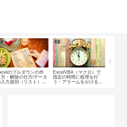
IT
IT
IT
xcelのプルダウンの作
ExcelVBA（マクロ）で
Excel
り方・解除の仕方/データ
指定の時間に処理を行
セル・
の入力規則（リスト）の
う・アラームをかける方
式を削
使い方
法/OnTimeメソッドの使
法/Forma
い方と実行時エラー1004
eteメ
の対処法