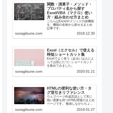
関数・演算子・メソッド・
プロパティ名から探す
Excel/VBA（マクロ）使い
方・組み合わせ方まとめ
こちらはExcelやメソッドの諸機能
を、機能の名称から探せるまとめ
記事です。
sunagitsune.com
2018.12.30
Excel（エクセル）で使える
時短ショートカット集
Excelでよく使う（あるいは人によ
っては役にたつ）ショートカット
を集めてみました。
sunagitsune.com
2020.01.21
HTMLの便利な使い方・タ
グ逆引きリファレンス
ウェブページ作成言語として常に
熱い需要を持つHTML関連のまとめ
ページです。 勉強しながらちょっ
とずつ増やしていく所存です。
sunagitsune.com
2019.01.27