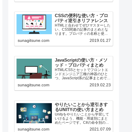
CSSの便利な使い方・プロ
パティ逆引きリファレンス
HTMLと合わせてぜひマスターした
い、CSS関連の記事のまとめとな
ります。プロパティの名称と使用
用途を合わせて併記しています。
sunagitsune.com
2019.01.27
ちょっととっても数少ないです
が、段々増える予定です。
JavaScriptの使い方・メソ
ッド・プロパティまとめ
HTML/CSSとセットでフロントエ
ンドエンジニア三種の神器のひと
つ、JavaScript系の記事まとめで
す。
sunagitsune.com
2019.02.23
やりたいことから逆引きす
るUNITYの使い方まとめ
Unityをやりたいことから学習して
いけるよう、機能・用途別にまと
めたページです。C#の命令別の逆
引きは現時点で作っていません。
sunagitsune.com
2021.07.09
2019の時期に書き始めているの