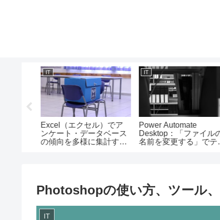
IT
IT
率を定数で
Excel（エクセル）でア
Power Automate
h.piの
ンケート・データベース
Desktop：「ファイル
の傾向を多様に集計する
名前を変更する」でテ
方法/DAverage関数の使
ストを追加する方法
い方
Photoshopの使い方、ツ
IT