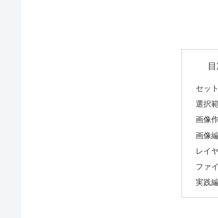
目
セッ
選択
画像
画像
レイ
ファ
実践