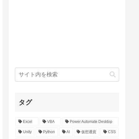
タグ
Excel
VBA
Power Automate Desktop
Unity
Python
AI
仮想通貨
CSS