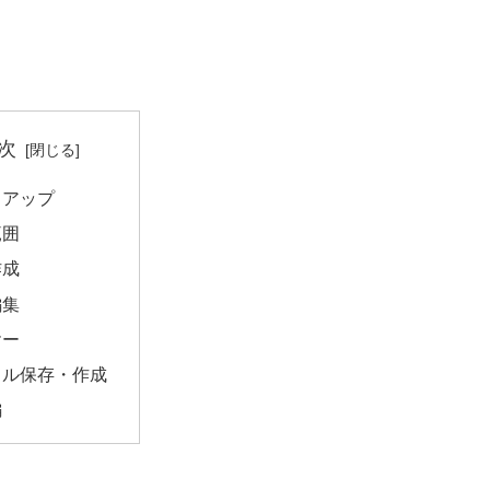
次
トアップ
範囲
作成
編集
ヤー
イル保存・作成
編