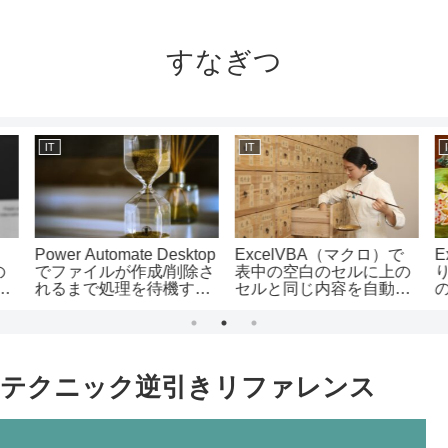
すなぎつ
IT
IT
Power Automate Desktop
ExcelVBA（マクロ）で
E
の
でファイルが作成/削除さ
表中の空白のセルに上の
キ
れるまで処理を待機する
セルと同じ内容を自動で
方法
入力する方法/Copy、For
Nextの使い方
ール、テクニック逆引きリファレンス