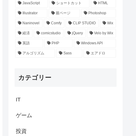
JavaScript
ショートカット
HTML
Illustrator
親ページ
Photoshop
Naninovel
Comfy
CLIP STUDIO
Wix
経済
comicstudio
jQuery
Velo by Wix
英語
PHP
Windows API
アルゴリズム
Sass
エアドロ
カテゴリー
IT
ゲーム
投資