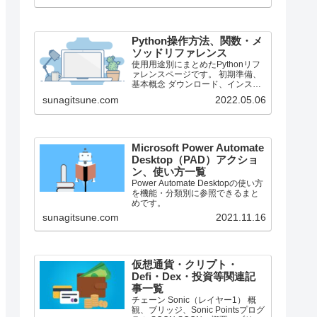
で、それより前のバージョンにつ
いては言及しません。
Python操作方法、関数・メ
ソッドリファレンス
使用用途別にまとめたPythonリフ
ァレンスページです。 初期準備、
基本概念 ダウンロード、インスト
ール、起動 ShellとEditor、保存、
sunagitsune.com
2022.05.06
実行 保存したPythonの起動 コメン
ト、docstring、行またぎ コメン
ト、...
Microsoft Power Automate
Desktop（PAD）アクショ
ン、使い方一覧
Power Automate Desktopの使い方
を機能・分類別に参照できるまと
めです。
sunagitsune.com
2021.11.16
仮想通貨・クリプト・
Defi・Dex・投資等関連記
事一覧
チェーン Sonic（レイヤー1） 概
観、ブリッジ、Sonic Pointsプログ