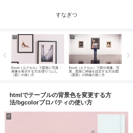
すなぎつ
IT
IT
IT
タの
Excel（エクセル）で図形に写真・
Excel（エクセル）で図や画像、写
投資
rメ
画像を表示する方法/塗りつぶし
真、図形に枠線を設定する方法/図
使い
（図）の使い方
（図形）の枠線の使い方
htmlでテーブルの背景色を変更する方
法/bgcolorプロパティの使い方
IT