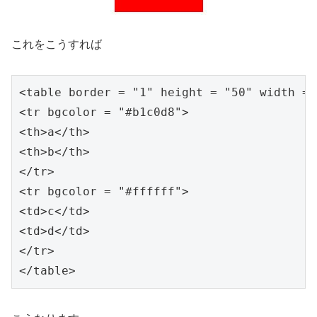
これをこうすれば
<table border = "1" height = "50" width = 
<tr bgcolor = "#b1c0d8">

<th>a</th>

<th>b</th>

</tr>

<tr bgcolor = "#ffffff">

<td>c</td>

<td>d</td>

</tr>

</table>