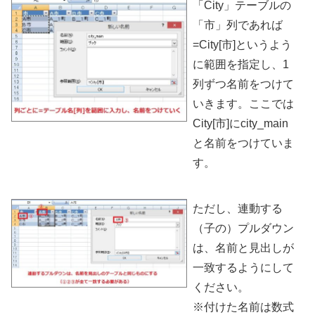
「City」テーブルの
「市」列であれば
=City[市]というよう
に範囲を指定し、1
列ずつ名前をつけて
いきます。ここでは
City[市]にcity_main
と名前をつけていま
す。
ただし、連動する
（子の）プルダウン
は、名前と見出しが
一致するようにして
ください。
※付けた名前は数式