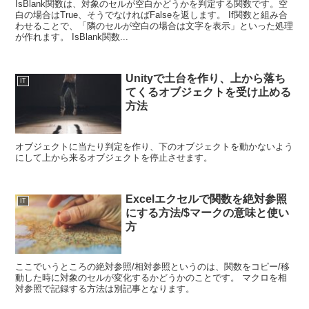
IsBlank関数は、対象のセルが空白かどうかを判定する関数です。空
白の場合はTrue、そうでなければFalseを返します。 If関数と組み合
わせることで、「隣のセルが空白の場合は文字を表示」といった処理
が作れます。 IsBlank関数...
Unityで土台を作り、上から落ち
IT
てくるオブジェクトを受け止める
方法
オブジェクトに当たり判定を作り、下のオブジェクトを動かないよう
にして上から来るオブジェクトを停止させます。
Excelエクセルで関数を絶対参照
IT
にする方法/$マークの意味と使い
方
ここでいうところの絶対参照/相対参照というのは、関数をコピー/移
動した時に対象のセルが変化するかどうかのことです。 マクロを相
対参照で記録する方法は別記事となります。