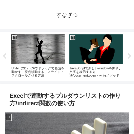
すなぎつ
IT
IT
IT
拡
Unity（2D） C#でドラッグで画面を
JavaScriptで新しいwindowを開き、
Ex
る方
動かす、視点移動する、スライド・
文字を表示する方
日付
スクロールさせる方法
法/document.open・writeメソッドの
ト/C
使い方
Excelで連動するプルダウンリストの作り
方/indirect関数の使い方
IT