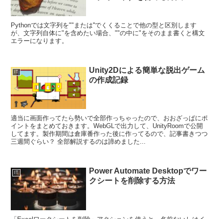
Pythonでは文字列を""または''でくくることで他の型と区別します
が、文字列自体に"を含めたい場合、""の中に"をそのまま書くと構文
エラーになります。
Unity2Dによる簡単な脱出ゲーム
IT
の作成記録
適当に画面作ってたら勢いで全部作っちゃったので、おおざっぱにポ
イントをまとめておきます。WebGLで出力して、UnityRoomで公開
してます。製作期間は倉庫番作った後に作ってるので、記事書きつつ
三週間ぐらい？ 全部解説するのは諦めました...
Power Automate Desktopでワー
IT
クシートを削除する方法