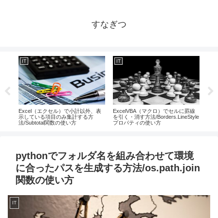
すなぎつ
IT
IT
IT
ら自
Excel（エクセル）で小計以外、表
ExcelVBA（マクロ）でセルに罫線
Ex
フラ
示している項目のみ集計する方
を引く・消す方法/Borders.LineStyle
値、
法/Subtotal関数の使い方
プロパティの使い方
絞る
pythonでフォルダ名を組み合わせて環境
に合ったパスを生成する方法/os.path.join
関数の使い方
IT