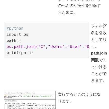
のへんの互換性を担保す
るために、
フォルダ
#python
名を引数
import os

として渡
path = 
os.path.join("C","Users","User","Desktop",
し、
print(path)
path.join
関数
でく
っつける
ことがで
きます。
実行するとこのようにな
ります。