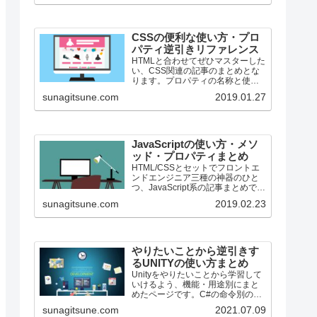
CSSの便利な使い方・プロ
パティ逆引きリファレンス
HTMLと合わせてぜひマスターした
い、CSS関連の記事のまとめとな
ります。プロパティの名称と使用
用途を合わせて併記しています。
sunagitsune.com
2019.01.27
ちょっととっても数少ないです
が、段々増える予定です。
JavaScriptの使い方・メソ
ッド・プロパティまとめ
HTML/CSSとセットでフロントエ
ンドエンジニア三種の神器のひと
つ、JavaScript系の記事まとめで
す。
sunagitsune.com
2019.02.23
やりたいことから逆引きす
るUNITYの使い方まとめ
Unityをやりたいことから学習して
いけるよう、機能・用途別にまと
めたページです。C#の命令別の逆
引きは現時点で作っていません。
sunagitsune.com
2021.07.09
2019の時期に書き始めているの