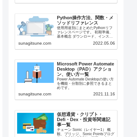
で、それより前のバージョンにつ
いては言及しません。
Python操作方法、関数・メ
ソッドリファレンス
使用用途別にまとめたPythonリフ
ァレンスページです。 初期準備、
基本概念 ダウンロード、インスト
ール、起動 ShellとEditor、保存、
sunagitsune.com
2022.05.06
実行 保存したPythonの起動 コメン
ト、docstring、行またぎ コメン
ト、...
Microsoft Power Automate
Desktop（PAD）アクショ
ン、使い方一覧
Power Automate Desktopの使い方
を機能・分類別に参照できるまと
めです。
sunagitsune.com
2021.11.16
仮想通貨・クリプト・
Defi・Dex・投資等関連記
事一覧
チェーン Sonic（レイヤー1） 概
観、ブリッジ、Sonic Pointsプログ