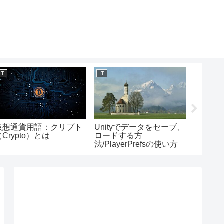
IT
IT
IT
仮想通貨用語：クリプト
Unityでデータをセーブ、
Comic
Crypto）とは
ロードする方
タ）で
法/PlayerPrefsの使い方
をかける
ルの使