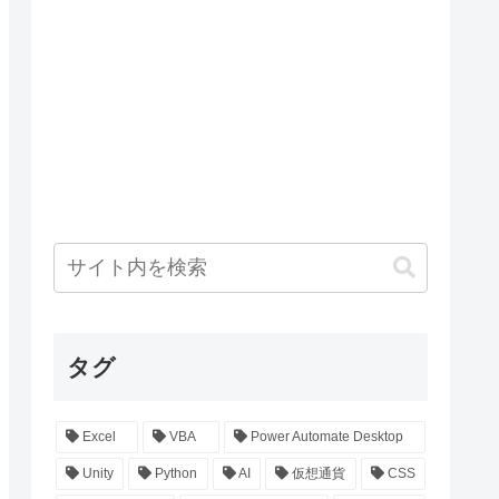
タグ
Excel
VBA
Power Automate Desktop
Unity
Python
AI
仮想通貨
CSS