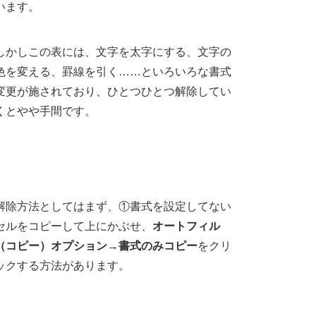
います。
しかしこの表には、文字を太字にする、文字の
色を変える、罫線を引く……といろいろな書式
変更が施されており、ひとつひとつ解除してい
くとやや手間です。
解除方法としてはまず、①書式を設定してない
セルをコピーして上にかぶせ、
オートフィル
（コピー）オプション
→
書式のみコピー
をクリ
ックする方法があります。