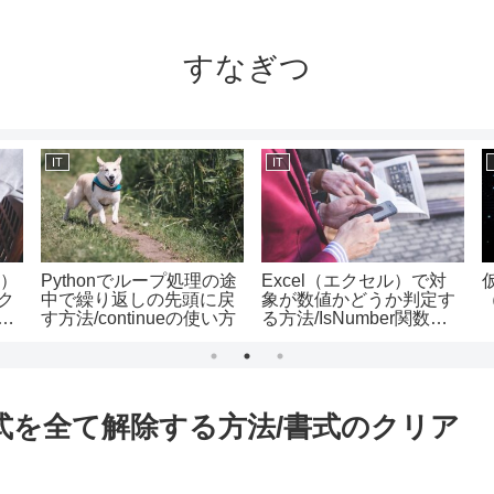
すなぎつ
IT
IT
e）
Pythonでループ処理の途
Excel（エクセル）で対
ク
中で繰り返しの先頭に戻
象が数値かどうか判定す
（
す方法/continueの使い方
る方法/IsNumber関数の
dの
使い方
書式を全て解除する方法/書式のクリア