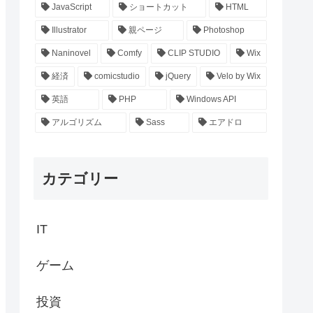
JavaScript
ショートカット
HTML
Illustrator
親ページ
Photoshop
Naninovel
Comfy
CLIP STUDIO
Wix
経済
comicstudio
jQuery
Velo by Wix
英語
PHP
Windows API
アルゴリズム
Sass
エアドロ
カテゴリー
IT
ゲーム
投資