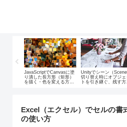
IT
IT
 Desktop
JavaScriptでCanvasに塗
Unityでシーン（Scen
キストを抽
り潰した長方形（矩形）
切り替え時にオブジェ
を描く・色を変える方
トを引き継ぐ、残す方
法/fillRectメソッド・
法/DontDestroyOnLoa
fillStyleプロパティの使い
使い方と欠点
方
Excel（エクセル）でセルの
の使い方