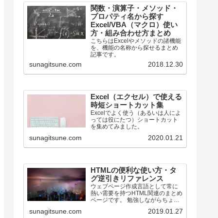
関数・演算子・メソッド・
プロパティ名から探す
Excel/VBA（マクロ）使い
方・組み合わせ方まとめ
こちらはExcelやメソッドの諸機能
を、機能の名称から探せるまとめ
記事です。
sunagitsune.com
2018.12.30
Excel（エクセル）で使える
時短ショートカット集
Excelでよく使う（あるいは人によ
っては役にたつ）ショートカット
を集めてみました。
sunagitsune.com
2020.01.21
HTMLの便利な使い方・タ
グ逆引きリファレンス
ウェブページ作成言語として常に
熱い需要を持つHTML関連のまとめ
ページです。 勉強しながらちょっ
とずつ増やしていく所存です。
sunagitsune.com
2019.01.27