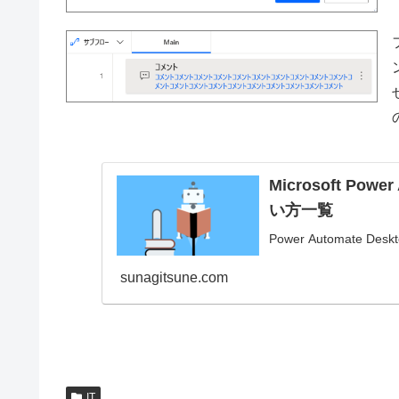
Microsoft Po
い方一覧
Power Automat
sunagitsune.com
IT