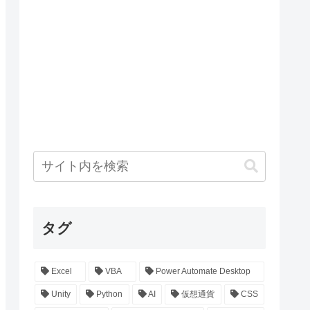
タグ
Excel
VBA
Power Automate Desktop
Unity
Python
AI
仮想通貨
CSS