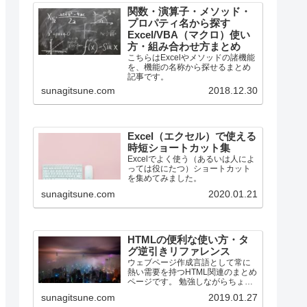
関数・演算子・メソッド・
プロパティ名から探す
Excel/VBA（マクロ）使い
方・組み合わせ方まとめ
こちらはExcelやメソッドの諸機能
を、機能の名称から探せるまとめ
記事です。
sunagitsune.com
2018.12.30
Excel（エクセル）で使える
時短ショートカット集
Excelでよく使う（あるいは人によ
っては役にたつ）ショートカット
を集めてみました。
sunagitsune.com
2020.01.21
HTMLの便利な使い方・タ
グ逆引きリファレンス
ウェブページ作成言語として常に
熱い需要を持つHTML関連のまとめ
ページです。 勉強しながらちょっ
とずつ増やしていく所存です。
sunagitsune.com
2019.01.27