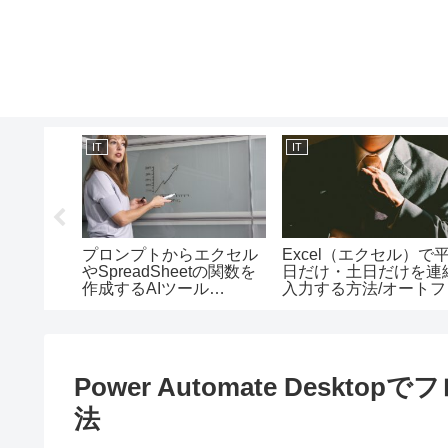
IT
IT
で印刷し
プロンプトからエクセル
Excel（エクセル）で
ジ番号を
やSpreadSheetの関数を
日だけ・土日だけを連
ッダーとフ
作成するAIツール
入力する方法/オートフ
と画面の
ExcelGPTの使い方
ルオプション（週日単
位）の使い方
Power Automate Des
法