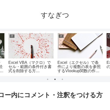
すなぎつ
IT
IT
平
Excel VBA（マクロ）で
Excel（エクセル）で条
E
続
セル・範囲の条件付き書
件により複数の表を参照
ィ
式を削除する方
するVlookup関数の作り
法/FormatConditions.Del
方/Indirect関数との組み
eteメソッドの使い方
合わせ方
ktopでフロー内にコメント・注釈をつける方