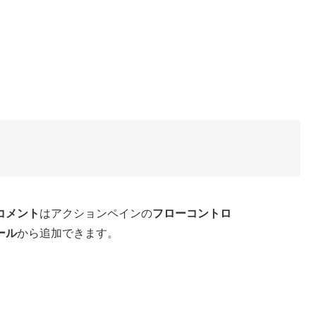
コメント
はアクションペインの
フローコントロ
ール
から追加できます。