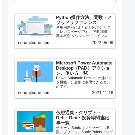
で、それより前のバージョンにつ
いては言及しません。
Python操作方法、関数・メ
ソッドリファレンス
使用用途別にまとめたPythonリフ
ァレンスページです。 初期準備、
基本概念 ダウンロード、インスト
ール、起動 ShellとEditor、保存、
sunagitsune.com
2022.05.06
実行 保存したPythonの起動 コメン
ト、docstring、行またぎ コメン
ト、...
Microsoft Power Automate
Desktop（PAD）アクショ
ン、使い方一覧
Power Automate Desktopの使い方
を機能・分類別に参照できるまと
めです。
sunagitsune.com
2021.11.16
仮想通貨・クリプト・
Defi・Dex・投資等関連記
事一覧
チェーン Sonic（レイヤー1） 概
観、ブリッジ、Sonic Pointsプログ