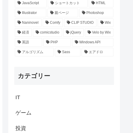
JavaScript
ショートカット
HTML
Illustrator
親ページ
Photoshop
Naninovel
Comfy
CLIP STUDIO
Wix
経済
comicstudio
jQuery
Velo by Wix
英語
PHP
Windows API
アルゴリズム
Sass
エアドロ
カテゴリー
IT
ゲーム
投資