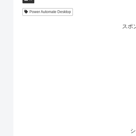
Power Automate Desktop
スポ
シ