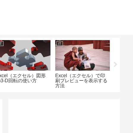
IT
IT
IT
xcel（エクセル）図形
Excel（エクセル）で印
Exce
の3-D回転の使い方
刷プレビューを表示する
に線を引
方法
線の使