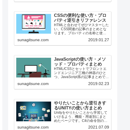
CSSの便利な使い方・プロ
パティ逆引きリファレンス
HTMLと合わせてぜひマスターした
い、CSS関連の記事のまとめとな
ります。プロパティの名称と使用
用途を合わせて併記しています。
sunagitsune.com
2019.01.27
ちょっととっても数少ないです
が、段々増える予定です。
JavaScriptの使い方・メソ
ッド・プロパティまとめ
HTML/CSSとセットでフロントエ
ンドエンジニア三種の神器のひと
つ、JavaScript系の記事まとめで
す。
sunagitsune.com
2019.02.23
やりたいことから逆引きす
るUNITYの使い方まとめ
Unityをやりたいことから学習して
いけるよう、機能・用途別にまと
めたページです。C#の命令別の逆
引きは現時点で作っていません。
sunagitsune.com
2021.07.09
2019の時期に書き始めているの