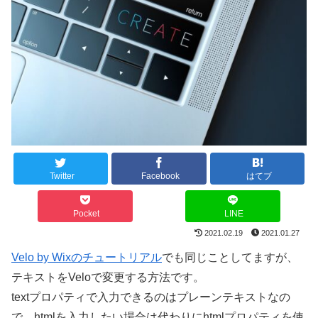
Twitter
Facebook
はてブ
Pocket
LINE
2021.02.19
2021.01.27
Velo by Wixのチュートリアル
でも同じことしてますが、
テキストをVeloで変更する方法です。
textプロパティで入力できるのはプレーンテキストなの
で、htmlを入力したい場合は代わりにhtmlプロパティを使