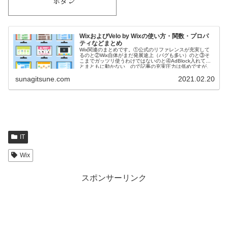
WixおよびVelo by Wixの使い方・関数・プロパ
ティなどまとめ
Wix関連のまとめです。①公式のリファレンスが充実して
るのと②Wix自体がまだ発展途上（バグも多い）のと③そ
こまでガッツリ使うわけではないのと④AdBlock入れてる
とまともに動かない ので記事の充実圧力は低めですが、
まあぼちぼち暇を見て増...
sunagitsune.com
2021.02.20
IT
Wix
スポンサーリンク