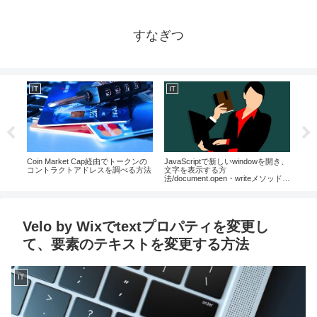
すなぎつ
IT
IT
IT
コピ
Coin Market Cap経由でトークンの
JavaScriptで新しいwindowを開き、
Un
方と
コントラクトアドレスを調べる方法
文字を表示する方
法
法/document.open・writeメソッドの
使い方
Velo by Wixでtextプロパティを変更し
て、要素のテキストを変更する方法
IT