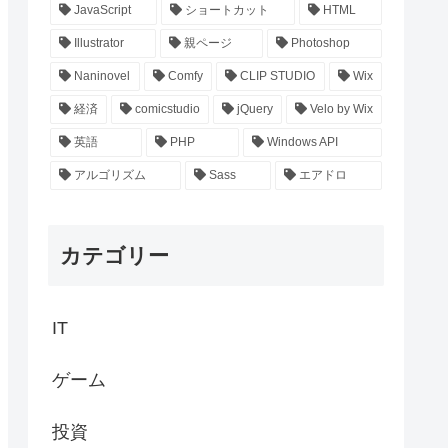
JavaScript
ショートカット
HTML
Illustrator
親ページ
Photoshop
Naninovel
Comfy
CLIP STUDIO
Wix
経済
comicstudio
jQuery
Velo by Wix
英語
PHP
Windows API
アルゴリズム
Sass
エアドロ
カテゴリー
IT
ゲーム
投資