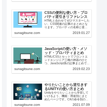
CSSの便利な使い方・プロ
パティ逆引きリファレンス
HTMLと合わせてぜひマスターした
い、CSS関連の記事のまとめとな
ります。プロパティの名称と使用
用途を合わせて併記しています。
sunagitsune.com
2019.01.27
ちょっととっても数少ないです
が、段々増える予定です。
JavaScriptの使い方・メソ
ッド・プロパティまとめ
HTML/CSSとセットでフロントエ
ンドエンジニア三種の神器のひと
つ、JavaScript系の記事まとめで
す。
sunagitsune.com
2019.02.23
やりたいことから逆引きす
るUNITYの使い方まとめ
Unityをやりたいことから学習して
いけるよう、機能・用途別にまと
めたページです。C#の命令別の逆
引きは現時点で作っていません。
sunagitsune.com
2021.07.09
2019の時期に書き始めているの