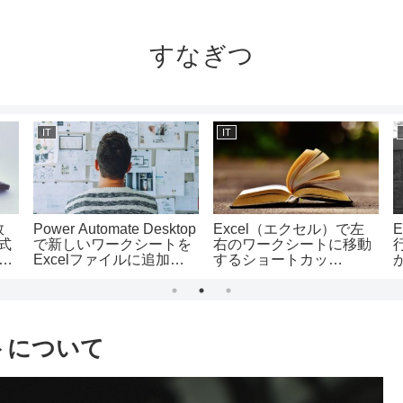
すなぎつ
IT
IT
数
Power Automate Desktop
Excel（エクセル）で左
E
式
で新しいワークシートを
右のワークシートに移動
数
Excelファイルに追加す
するショートカッ
る方法
ト/Ctrl+PageDown(Page
Up)の使い方
クトについて