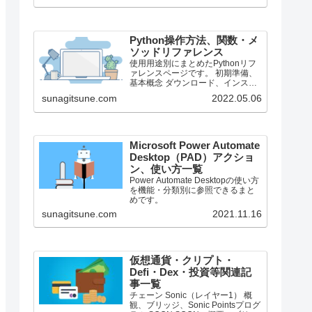
で、それより前のバージョンにつ
いては言及しません。
Python操作方法、関数・メ
ソッドリファレンス
使用用途別にまとめたPythonリフ
ァレンスページです。 初期準備、
基本概念 ダウンロード、インスト
ール、起動 ShellとEditor、保存、
sunagitsune.com
2022.05.06
実行 保存したPythonの起動 コメン
ト、docstring、行またぎ コメン
ト、...
Microsoft Power Automate
Desktop（PAD）アクショ
ン、使い方一覧
Power Automate Desktopの使い方
を機能・分類別に参照できるまと
めです。
sunagitsune.com
2021.11.16
仮想通貨・クリプト・
Defi・Dex・投資等関連記
事一覧
チェーン Sonic（レイヤー1） 概
観、ブリッジ、Sonic Pointsプログ