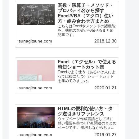
関数・演算子・メソッド・
プロパティ名から探す
Excel/VBA（マクロ）使い
方・組み合わせ方まとめ
こちらはExcelやメソッドの諸機能
を、機能の名称から探せるまとめ
記事です。
sunagitsune.com
2018.12.30
Excel（エクセル）で使える
時短ショートカット集
Excelでよく使う（あるいは人によ
っては役にたつ）ショートカット
を集めてみました。
sunagitsune.com
2020.01.21
HTMLの便利な使い方・タ
グ逆引きリファレンス
ウェブページ作成言語として常に
熱い需要を持つHTML関連のまとめ
ページです。 勉強しながらちょっ
とずつ増やしていく所存です。
sunagitsune.com
2019.01.27