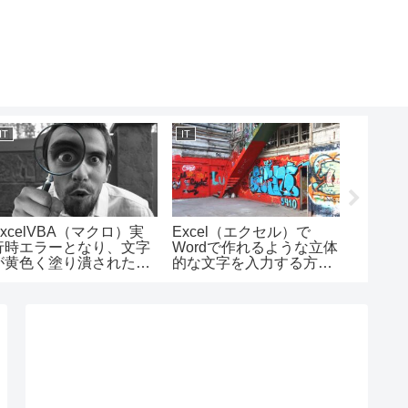
IT
IT
IT
xcelVBA（マクロ）実
Excel（エクセル）で
Power A
行時エラーとなり、文字
Wordで作れるような立体
で「OK
が黄色く塗り潰された時
的な文字を入力する方法/
等メッ
の解除方法/リセットボタ
ワードアートの使い方
グの押
ンの使い方
て条件