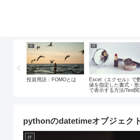
IT
IT
ル)でテーブ
投資用語：FOMOとは
Excel（エクセル）で
プレート
値を指定した書式・形
法/テーブ
で表示する方法/Text関
い方
の使い方
pythonのdatetimeオブジェ
IT