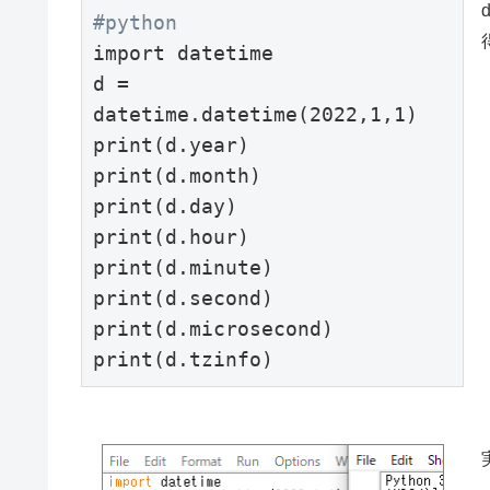
#python
import datetime

d = 
datetime.datetime(2022,1,1)

print(d.year)

print(d.month)

print(d.day)

print(d.hour)

print(d.minute)

print(d.second)

print(d.microsecond)

print(d.tzinfo)