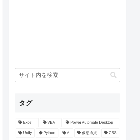
タグ
Excel
VBA
Power Automate Desktop
Unity
Python
AI
仮想通貨
CSS