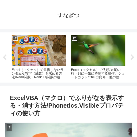
すなぎつ
IT
IT
IT
月日
Excel（エクセル）で重複しないラ
Excel（エクセル）で先頭/末尾の
仮想
関数
ンダムな数字（乱数）を求める方
行・列に一気に移動する操作、ショ
とは
法/Rand関数・Rank.Eq関数の組み
ートカット/Ctrl+方向キー他の使い
合わせ方
方
ExcelVBA（マクロ）でふりがなを表示す
る・消す方法/Phonetics.Visibleプロパテ
ィの使い方
IT