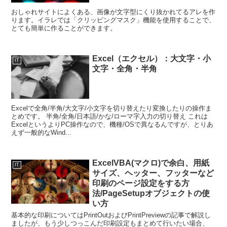
おしゃれサイトによくある、画像が文字型にくり抜かれてるアレを作
ります。イラレでは「クリッピングマスク」機能を使用することで、
とても簡単に作ることができます。
Excel（エクセル）：大文字・小
IT
文字・全角・半角
Excelで全角/半角/大文字/小文字を切り替えたり変換したりの操作ま
とめです。 半角/全角/日本語/かな/ローマ字入力の切り替え これは
ExcelというよりPC操作なので、機種/OSで異なるんですが、とりあ
えず一般的なWind...
ExcelVBA(マクロ)で余白、用紙
IT
サイズ、ヘッター、フッターなど
印刷のページ設定をする方
法/PageSetupオブジェクトの使
い方
基本的な印刷についてはPrintOutおよびPrintPreviewの記事で解説し
ましたが、もう少しつっこんだ印刷設定もまとめて行いたい場合、