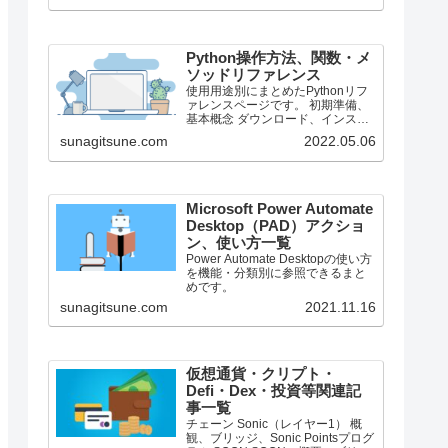
で、それより前のバージョンにつ
いては言及しません。
Python操作方法、関数・メ
ソッドリファレンス
使用用途別にまとめたPythonリフ
ァレンスページです。 初期準備、
基本概念 ダウンロード、インスト
ール、起動 ShellとEditor、保存、
sunagitsune.com
2022.05.06
実行 保存したPythonの起動 コメン
ト、docstring、行またぎ コメン
ト、...
Microsoft Power Automate
Desktop（PAD）アクショ
ン、使い方一覧
Power Automate Desktopの使い方
を機能・分類別に参照できるまと
めです。
sunagitsune.com
2021.11.16
仮想通貨・クリプト・
Defi・Dex・投資等関連記
事一覧
チェーン Sonic（レイヤー1） 概
観、ブリッジ、Sonic Pointsプログ