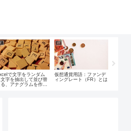
IT
IT
IT
xcelで文字をランダム
仮想通貨用語：ファンデ
pyth
に文字を抽出して並び替
ィングレート（FR）とは
なしで
える、アナグラムを作る
要素を
方法
法/rand
使い方