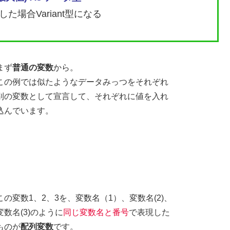
た場合Variant型になる
まず
普通の変数
から。
この例では似たようなデータみっつをそれぞれ
別の変数として宣言して、それぞれに値を入れ
込んでいます。
この変数1、2、3を、変数名（1）、変数名(2)、
変数名(3)のように
同じ変数名と番号
で表現した
ものが
配列変数
です。