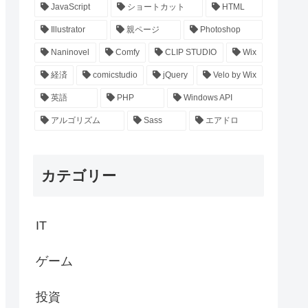
JavaScript
ショートカット
HTML
Illustrator
親ページ
Photoshop
Naninovel
Comfy
CLIP STUDIO
Wix
経済
comicstudio
jQuery
Velo by Wix
英語
PHP
Windows API
アルゴリズム
Sass
エアドロ
カテゴリー
IT
ゲーム
投資