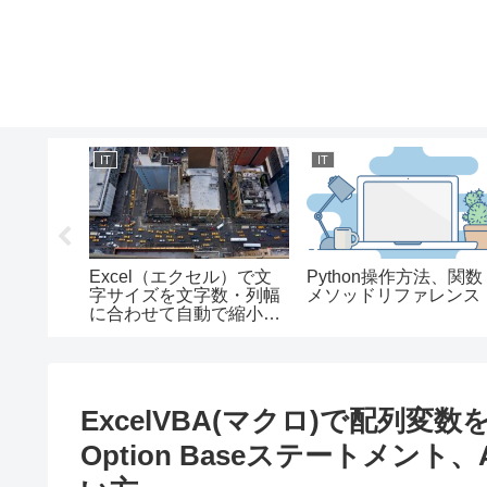
IT
IT
画像の明度
Excel（エクセル）で文
Python操作方法、関数
スを調節
字サイズを文字数・列幅
メソッドリファレンス
さ・コント
に合わせて自動で縮小し
て全体を表示する方法/セ
ルの書式設定（配置）の
使い方
ExcelVBA(マクロ)で配列変数を
Option Baseステートメント、