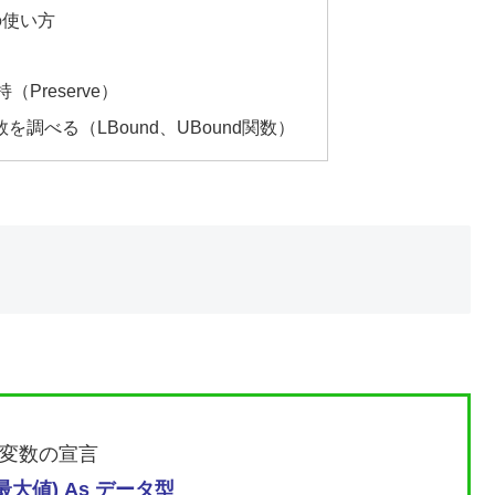
の使い方
Preserve）
調べる（LBound、UBound関数）
変数の宣言
最大値) As データ型