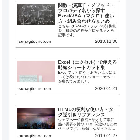
関数・演算子・メソッド・
プロパティ名から探す
Excel/VBA（マクロ）使い
方・組み合わせ方まとめ
こちらはExcelやメソッドの諸機能
を、機能の名称から探せるまとめ
記事です。
sunagitsune.com
2018.12.30
Excel（エクセル）で使える
時短ショートカット集
Excelでよく使う（あるいは人によ
っては役にたつ）ショートカット
を集めてみました。
sunagitsune.com
2020.01.21
HTMLの便利な使い方・タ
グ逆引きリファレンス
ウェブページ作成言語として常に
熱い需要を持つHTML関連のまとめ
ページです。 勉強しながらちょっ
とずつ増やしていく所存です。
sunagitsune.com
2019.01.27