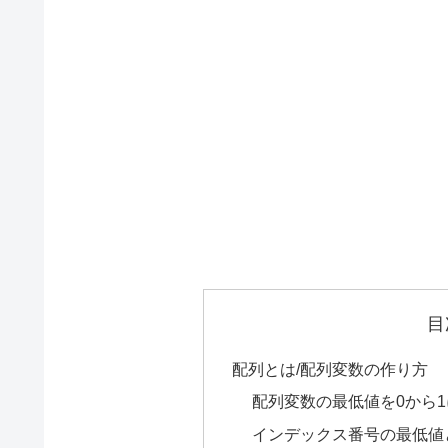
目
配列とは/配列変数の作り方
配列変数の最低値を0から1にす
インデックス番号の最低値