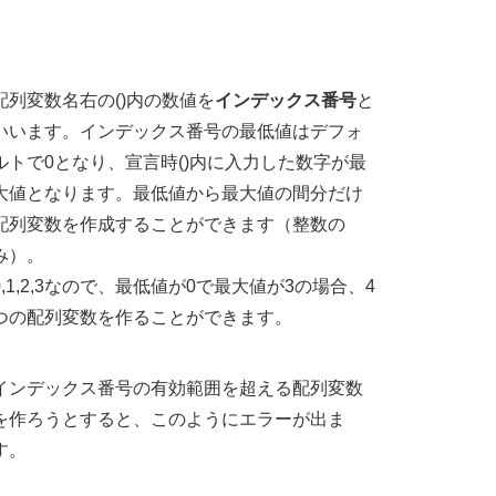
配列変数名右の()内の数値を
インデックス番号
と
いいます。インデックス番号の最低値はデフォ
ルトで0となり、宣言時()内に入力した数字が最
大値となります。最低値から最大値の間分だけ
配列変数を作成することができます（整数の
み）。
0,1,2,3なので、最低値が0で最大値が3の場合、4
つの配列変数を作ることができます。
インデックス番号の有効範囲を超える配列変数
を作ろうとすると、このようにエラーが出ま
す。