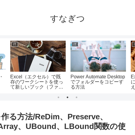
すなぎつ
IT
IT
・
Excel（エクセル）で既
Power Automate Desktop
E
存のワークシートを使っ
でフォルダーをコピーす
て新しいブック（ファイ
る方法
ル）を作る方法
作る方法/ReDim、Preserve、
Array、UBound、LBound関数の使