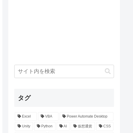
タグ
Excel
VBA
Power Automate Desktop
Unity
Python
AI
仮想通貨
CSS