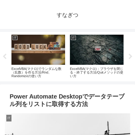
すなぎつ
IT
IT
IT
示倍
ExcelVBA(マクロ)でランダムな数
ExcelVBA(マクロ)：ブラウザを閉じ
Na
）・
（乱数）を作る方法/Rnd、
る・終了する方法/Quitメソッドの使
にす
Randomizeの使い方
い方
Power Automate Desktopでデータテーブ
ル列をリストに取得する方法
IT