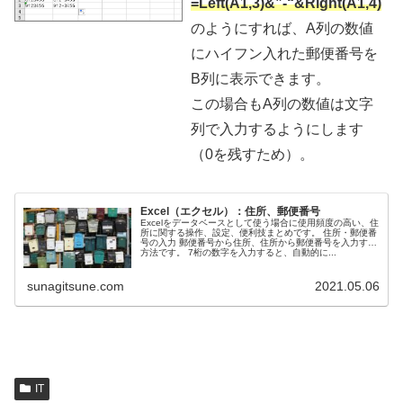
=Left(A1,3)&”-“&Right(A1,4)
きます。
のようにすれば、A列の数値
にハイフン入れた郵便番号を
B列に表示できます。
この場合もA列の数値は文字
列で入力するようにします
（0を残すため）。
Excel（エクセル）：住所、郵便番号
Excelをデータベースとして使う場合に使用頻度の高い、住
所に関する操作、設定、便利技まとめです。 住所・郵便番
号の入力 郵便番号から住所、住所から郵便番号を入力する
方法です。 7桁の数字を入力すると、自動的に...
sunagitsune.com
2021.05.06
IT