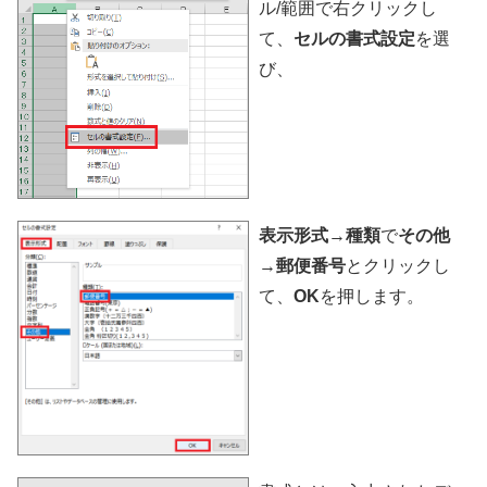
ル/範囲で右クリックし
て、
セルの書式設定
を選
び、
表示形式
→
種類
で
その他
→
郵便番号
とクリックし
て、
OK
を押します。