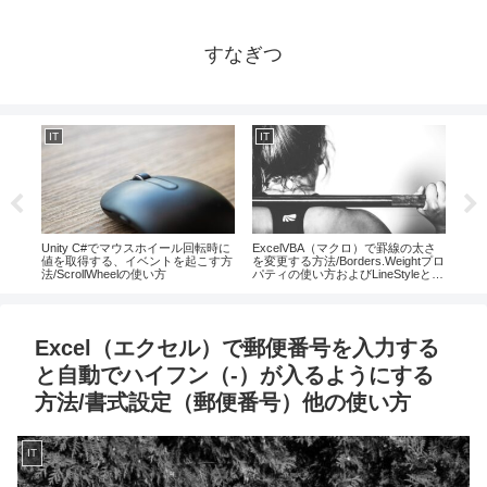
すなぎつ
IT
IT
IT
ステ
Unity C#でマウスホイール回転時に
ExcelVBA（マクロ）で罫線の太さ
Ex
サウ
値を取得する、イベントを起こす方
を変更する方法/Borders.Weightプロ
左、
法/ScrollWheelの使い方
パティの使い方およびLineStyleとの
方法
相性
ト
Excel（エクセル）で郵便番号を入力する
と自動でハイフン（-）が入るようにする
方法/書式設定（郵便番号）他の使い方
IT