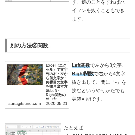
す。逆のことをすればハ
イフンを抜くこともでき
ます。
別の方法②関数
Left関数
で左から3文字、
Excel（エク
セル）で文字
Right関数
で右から4文字
列の右・左か
ら何文字か・
抜き出して、間に「-」を
何番目の文字
を抜き出す方
挟むというやりかたでも
法/Left・
Right関数の
実装可能です。
使い方
sunagitsune.com
2020.05.21
Excelで文字列
を入力後、左か
ら/右からn文字
文の文字を抜き
出すLeft/Right
関数のご紹介で
す。合わせると
「右から3番目
たとえば
の文字だけ抜き
出す」とかもで