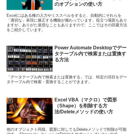
のオプションの使い方
Excelにはある種の入力やミススペルをすると、自動的にそれらを
「適切な」表現に修正する機能が備わっています。役立つ場面もあり
ますが、ありがた迷惑なこともありますので、ここではその回避方法
をご紹介しています。
Power Automate Desktopでデー
IT
タテーブル内で検索または置換す
る方法
「データテーブル内で検索または置換する」では、特定の項目をデー
タテーブル内で検索・置換することができます。
Excel VBA（マクロ）で図形
IT
（Shape）を削除する方
法/Deleteメソッドの使い方
他のオブジェクト同様、図形に対してもDeleteメソッドで削除が可能