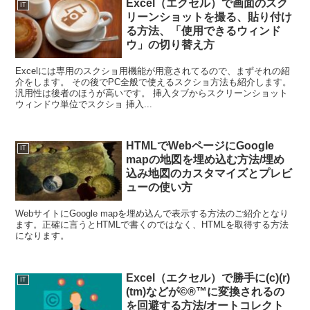
Excel（エクセル）で画面のスク
IT
リーンショットを撮る、貼り付け
る方法、「使用できるウィンド
ウ」の切り替え方
Excelには専用のスクショ用機能が用意されてるので、まずそれの紹
介をします。 その後でPC全般で使えるスクショ方法も紹介します。
汎用性は後者のほうが高いです。 挿入タブからスクリーンショット
ウィンドウ単位でスクショ 挿入...
HTMLでWebページにGoogle
IT
mapの地図を埋め込む方法/埋め
込み地図のカスタマイズとプレビ
ューの使い方
WebサイトにGoogle mapを埋め込んで表示する方法のご紹介となり
ます。正確に言うとHTMLで書くのではなく、HTMLを取得する方法
になります。
Excel（エクセル）で勝手に(c)(r)
IT
(tm)などが©®™に変換されるの
を回避する方法/オートコレクト