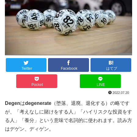
Twitter
Facebook
はてブ
Pocket
LINE
2022.07.20
Degen
は
degenerate
（堕落、退廃、退化する）の略です
が、「考えなしに賭けをする人」「ハイリスクな投資をす
る人」「養分」という意味で名詞的に使われます。読み方
はデゲン、ディゲン。