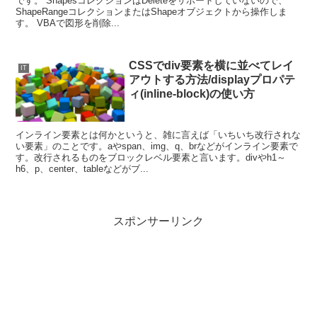
です。 ShapesコレクションはDeleteをサポートしていないので、
ShapeRangeコレクションまたはShapeオブジェクトから操作しま
す。 VBAで図形を削除...
CSSでdiv要素を横に並べてレイ
IT
アウトする方法/displayプロパテ
ィ(inline-block)の使い方
インライン要素とは何かというと、雑に言えば「いちいち改行されな
い要素」のことです。aやspan、img、q、brなどがインライン要素で
す。改行されるものをブロックレベル要素と言います。divやh1～
h6、p、center、tableなどがブ...
スポンサーリンク