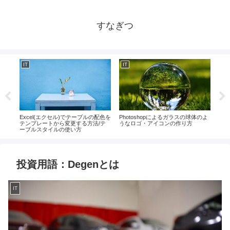
すなぎつ
IT
IT
IT
引き
Excel(エクセル)でテーブルの配色を
Photoshopによるガラスの球体のよ
Un
テンプレートから変更する方法/テ
うなロゴ・アイコンの作り方
間の
ーブルスタイルの使い方
投資用語：Degenとは
IT