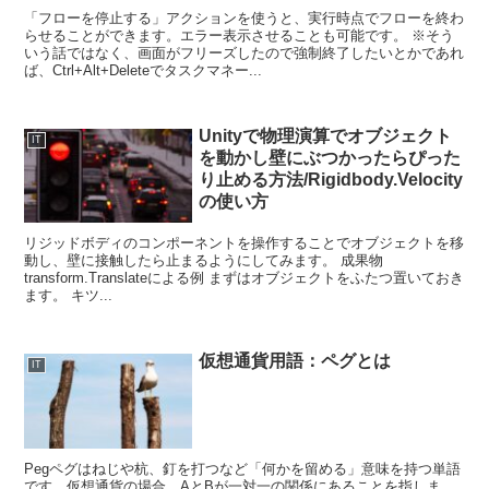
「フローを停止する」アクションを使うと、実行時点でフローを終わ
らせることができます。エラー表示させることも可能です。 ※そう
いう話ではなく、画面がフリーズしたので強制終了したいとかであれ
ば、Ctrl+Alt+Deleteでタスクマネー...
Unityで物理演算でオブジェクト
IT
を動かし壁にぶつかったらぴった
り止める方法/Rigidbody.Velocity
の使い方
リジッドボディのコンポーネントを操作することでオブジェクトを移
動し、壁に接触したら止まるようにしてみます。 成果物
transform.Translateによる例 まずはオブジェクトをふたつ置いておき
ます。 キツ...
仮想通貨用語：ペグとは
IT
Pegペグはねじや杭、釘を打つなど「何かを留める」意味を持つ単語
です。仮想通貨の場合、AとBが一対一の関係にあることを指しま