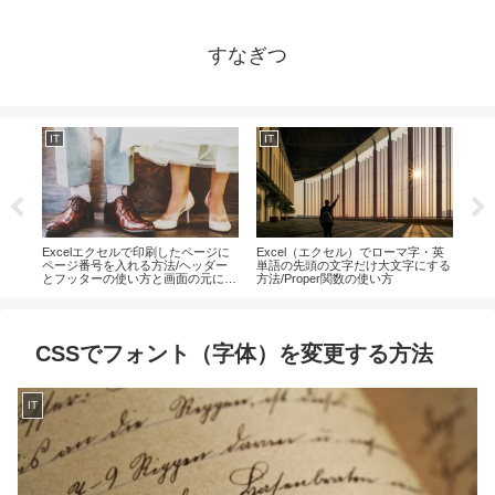
すなぎつ
IT
IT
IT
Excelエクセルで印刷したページに
Excel（エクセル）でローマ字・英
Ex
ページ番号を入れる方法/ヘッダー
単語の先頭の文字だけ大文字にする
傾い
とフッターの使い方と画面の元に戻
方法/Proper関数の使い方
し方
CSSでフォント（字体）を変更する方法
IT