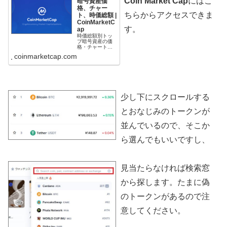
Coin Market Cap
にはこ
暗号資産価
格、チャー
ちらからアクセスできま
ト、時価総額 |
CoinMarketC
す。
ap
時価総額別トッ
プ暗号資産の価
格・チャートビ
ットコインをは
coinmarketcap.com
じめとする、数
千ものアルトコ
インの現在およ
び過去のデータ
に無料でアクセ
ス
少し下にスクロールする
とおなじみのトークンが
並んでいるので、そこか
ら選んでもいいですし、
見当たらなければ検索窓
から探します。たまに偽
のトークンがあるので注
意してください。