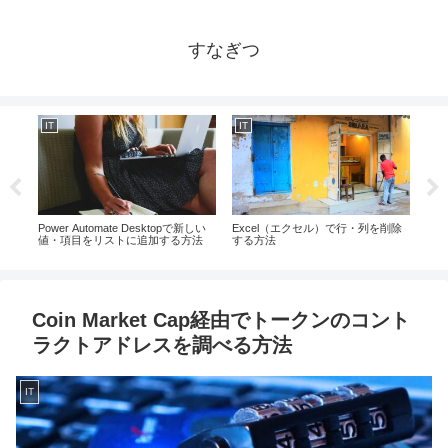
すなぎつ
IT
IT
IT
ョン
Power Automate Desktopで新しい
Excel（エクセル）で行・列を削除
Ex
ar-
値・項目をリストに追加する方法
する方法
ロシ
Wor
い、
Coin Market Cap経由でトークンのコント
ラクトアドレスを調べる方法
IT