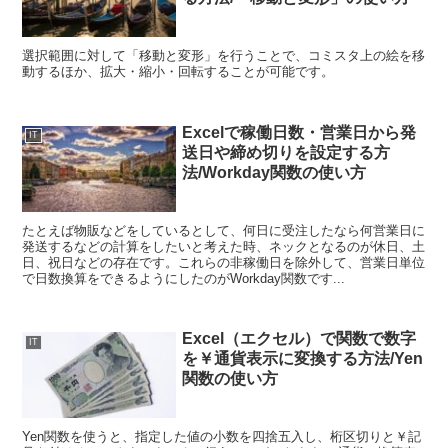
選択範囲に対して「移動と変形」を行うことで、コミスタ上の絵を移
動するほか、拡大・縮小・回転することが可能です。
Excelで稼働日数・営業日から発
IT
送日や締め切りを設定する方
法/Workday関数の使い方
たとえば物販などをしているとして、何日に受注したなら何営業日に
発送するなどの計算をしたいと考えた時、ネックとなるのが休日、土
日、祝日などの存在です。これらの非稼働日を除外して、営業日単位
で日数換算をできるようにしたのがWorkday関数です...
Excel（エクセル）で関数で数字
IT
を￥通貨表示に変換する方法/Yen
関数の使い方
Yen関数を使うと、指定した値の小数を四捨五入し、桁区切りと￥記