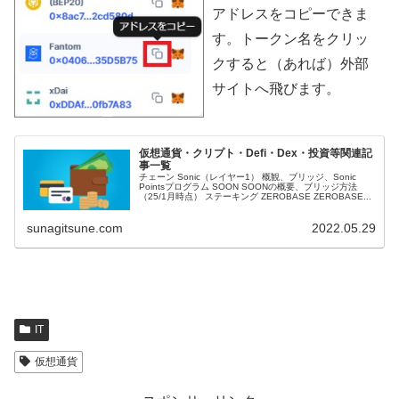
アドレスをコピーできま
す。トークン名をクリッ
クすると（あれば）外部
サイトへ飛びます。
仮想通貨・クリプト・Defi・Dex・投資等関連記
事一覧
チェーン Sonic（レイヤー1） 概観、ブリッジ、Sonic
Pointsプログラム SOON SOONの概要、ブリッジ方法
（25/1月時点） ステーキング ZEROBASE ZEROBASE...
sunagitsune.com
2022.05.29
IT
仮想通貨