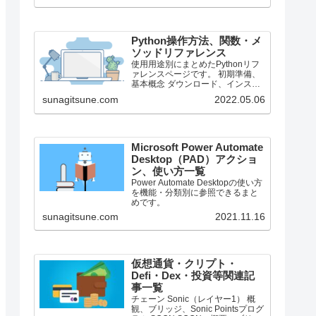
で、それより前のバージョンにつ
いては言及しません。
Python操作方法、関数・メ
ソッドリファレンス
使用用途別にまとめたPythonリフ
ァレンスページです。 初期準備、
基本概念 ダウンロード、インスト
ール、起動 ShellとEditor、保存、
sunagitsune.com
2022.05.06
実行 保存したPythonの起動 コメン
ト、docstring、行またぎ コメン
ト、...
Microsoft Power Automate
Desktop（PAD）アクショ
ン、使い方一覧
Power Automate Desktopの使い方
を機能・分類別に参照できるまと
めです。
sunagitsune.com
2021.11.16
仮想通貨・クリプト・
Defi・Dex・投資等関連記
事一覧
チェーン Sonic（レイヤー1） 概
観、ブリッジ、Sonic Pointsプログ