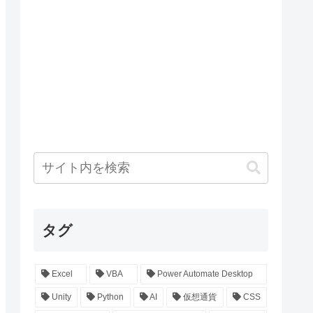
タグ
Excel
VBA
Power Automate Desktop
Unity
Python
AI
仮想通貨
CSS