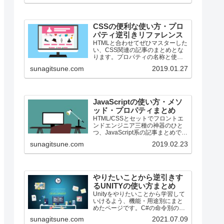
CSSの便利な使い方・プロ
パティ逆引きリファレンス
HTMLと合わせてぜひマスターした
い、CSS関連の記事のまとめとな
ります。プロパティの名称と使用
用途を合わせて併記しています。
sunagitsune.com
2019.01.27
ちょっととっても数少ないです
が、段々増える予定です。
JavaScriptの使い方・メソ
ッド・プロパティまとめ
HTML/CSSとセットでフロントエ
ンドエンジニア三種の神器のひと
つ、JavaScript系の記事まとめで
す。
sunagitsune.com
2019.02.23
やりたいことから逆引きす
るUNITYの使い方まとめ
Unityをやりたいことから学習して
いけるよう、機能・用途別にまと
めたページです。C#の命令別の逆
引きは現時点で作っていません。
sunagitsune.com
2021.07.09
2019の時期に書き始めているの