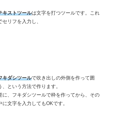
テキストツール
は文字を打つツールです。これ
でセリフを入力し、
フキダシツール
で吹き出しの外側を作って囲
う、という方法で作ります。
逆に、フキダシツールで枠を作ってから、その
中に文字を入力してもOKです。