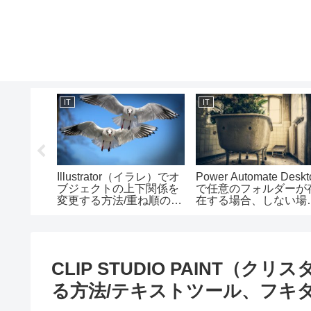
IT
IT
マクロ）で
Illustrator（イラレ）でオ
Power Automate Deskt
する方
ブジェクトの上下関係を
で任意のフォルダーが
rプロパティ
変更する方法/重ね順の使
在する場合、しない場
い方
で処理を変える方法
CLIP STUDIO PAINT
る方法/テキストツール、フキ