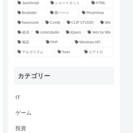
JavaScript
ショートカット
HTML
Illustrator
親ページ
Photoshop
Naninovel
Comfy
CLIP STUDIO
Wix
経済
comicstudio
jQuery
Velo by Wix
英語
PHP
Windows API
アルゴリズム
Sass
エアドロ
カテゴリー
IT
ゲーム
投資