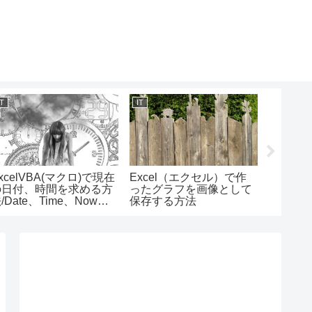
IT
IT
IT
xcelVBA(マクロ)で現在
Excel（エクセル）で作
Excel
の日付、時間を求める方
ったグラフを画像として
ファイ
/Date、Time、Now関
保存する方法
ベント
他の使い方、Excel関
行する方法/
数とのちがい
の使い