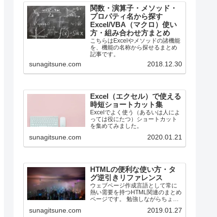
関数・演算子・メソッド・
プロパティ名から探す
Excel/VBA（マクロ）使い
方・組み合わせ方まとめ
こちらはExcelやメソッドの諸機能
を、機能の名称から探せるまとめ
記事です。
sunagitsune.com
2018.12.30
Excel（エクセル）で使える
時短ショートカット集
Excelでよく使う（あるいは人によ
っては役にたつ）ショートカット
を集めてみました。
sunagitsune.com
2020.01.21
HTMLの便利な使い方・タ
グ逆引きリファレンス
ウェブページ作成言語として常に
熱い需要を持つHTML関連のまとめ
ページです。 勉強しながらちょっ
とずつ増やしていく所存です。
sunagitsune.com
2019.01.27