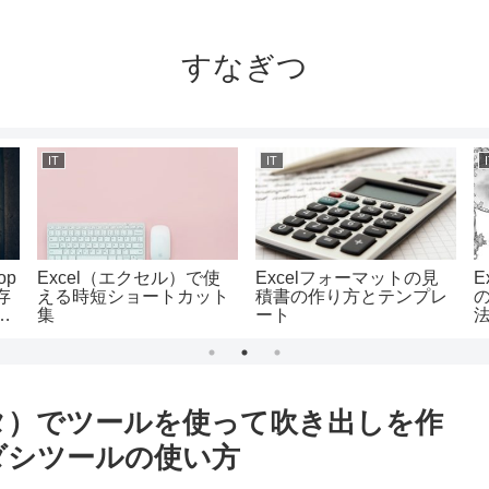
すなぎつ
IT
IT
op
Excel（エクセル）で使
Excelフォーマットの見
E
存
える時短ショートカット
積書の作り方とテンプレ
合
集
ート
法
数
（クリスタ）でツールを使って吹き出しを作
ダシツールの使い方