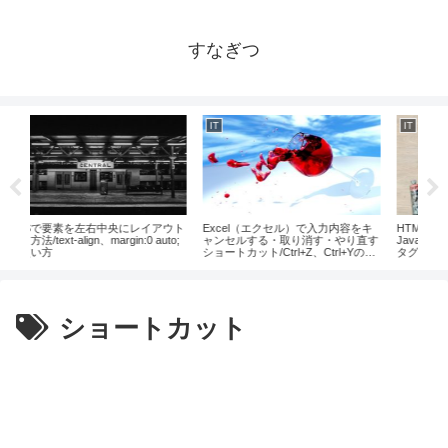
すなぎつ
IT
IT
I
アウト
Excel（エクセル）で入力内容をキ
HTMLでCanvas領域を作り、
U
uto;
ャンセルする・取り消す・やり直す
JavaScriptで描画する方法/Canvas
得
ショートカット/Ctrl+Z、Ctrl+Yの使
タグの使い方
い方
ショートカット