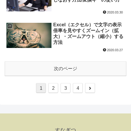
2020.03.30
Excel（エクセル）で文字の表示
IT
倍率を見やすくズームイン（拡
大）・ズームアウト（縮小）する
方法
2020.03.27
次のページ
1
2
3
4
すなぎつ