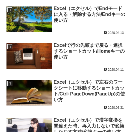
Excel（エクセル）でEndモード
IT
に入る・解除する方法/Endキーの
使い方
2020.04.13
Excelで行の先頭まで戻る・選択
IT
するショートカット/Homeキーの
使い方
2020.04.11
Excel（エクセル）で左右のワー
IT
クシートに移動するショートカッ
ト/Ctrl+PageDown(PageUp)の使
い方
2020.03.31
Excel（エクセル）で漢字変換を
IT
間違えた時、再入力しないで変換
しなおす方法/変換キーの使い方