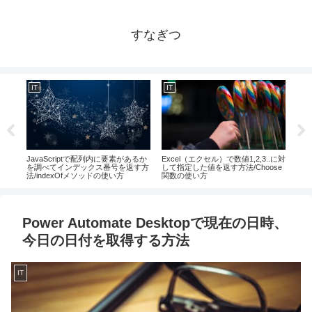
すなぎつ
IT
IT
IT
に合
JavaScriptで配列内に要素があるか
Excel（エクセル）で数値1,2,3..に対
Ex
ート
を調べてインデックス番号を返す方
して指定した値を返す方法/Choose
同時
法/indexOfメソッドの使い方
関数の使い方
キー
Power Automate Desktopで現在の日時、
今日の日付を取得する方法
IT