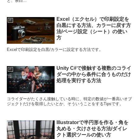
と、余白...
Excel（エクセル）で印刷設定を
IT
白黒にする方法、カラーに戻す方
法/ページ設定（シート）の使い
方
Excelで印刷設定を白黒/カラーに設定する方法です。
Unity C#で接触する複数のコライ
IT
ダーの中から条件に合うものだけ
処理を実行する方法
コライダーがたくさん接触している時に、特定の数値が一番高いオブ
ジェクトだけを取得したいとか、そういうことをするTipsです。
Illustratorで半円形を作る・角を
IT
丸める・欠けさせる方法/ダイレ
クト選択ツールの使い方