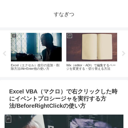
すなぎつ
IT
IT
IT
に開
Excel（エクセル）改行の追加・削
Wix（editor・ADI）で編集するペー
Ja
スタ
除方法/Alt+Enter他の使い方
ジを変更する・切り替える方法
のプ
lに
行う
Excel VBA（マクロ）で右クリックした時
にイベントプロシージャを実行する方
法/BeforeRightClickの使い方
IT