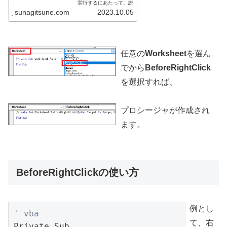
実行するにあたって、説
明を見ると左上で
sunagitsune.com
2023.10.05
Workbookまたは
Worksheetを表示してか
らイベントを選ぶ……と
なっているはずですが、
標準モジュールから開こ
うとすると何も表示され
ず、手動でプロシージャ
任意の
Worksheet
を選ん
名を変更してもイベ...
でから
BeforeRightClick
を選択すれば、
プロシージャが作成され
ます。
BeforeRightClickの使い方
例とし
' vba
て、右
Private Sub 