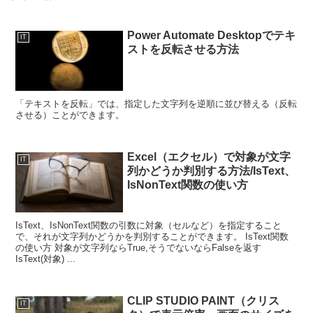
Power Automate Desktopでテキ
IT
ストを反転させる方法
「テキストを反転」では、指定した文字列を逆順に並び替える（反転
させる）ことができます。
Excel（エクセル）で対象が文字
IT
列かどうか判別する方法/IsText、
IsNonText関数の使い方
IsText、IsNonText関数の引数に対象（セルなど）を指定すること
で、それが文字列かどうかを判別することができます。 IsText関数
の使い方 対象が文字列ならTrue,そうでないならFalseを返す
IsText(対象) ...
CLIP STUDIO PAINT（クリス
IT