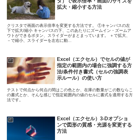
タ）で表示倍率・画面のサイズを
拡大・縮小する方法
クリスタで画面の表示倍率を変更する方法です。 ①キャンバスの左
下で拡大/縮小 キャンバスの下、このあたりにズームイン・ズームア
ウトができるボタン、スライダーがまとまっています。 ＋で拡大、
－で縮小、スライダーを左右に動...
Excel（エクセル）でセルの値が
IT
指定の範囲内の場合に強調する方
法/条件付き書式（セルの強調表
示ルール）の使い方
テストで何点から何点の間はこの色とか、在庫の数量がこの数ならこ
の書式とか、そんな感じで指定範囲内の値のセルに書式を適用する方
法です。
Excel（エクセル）3-Dオプショ
IT
ンで図形の質感・光源を変更する
方法