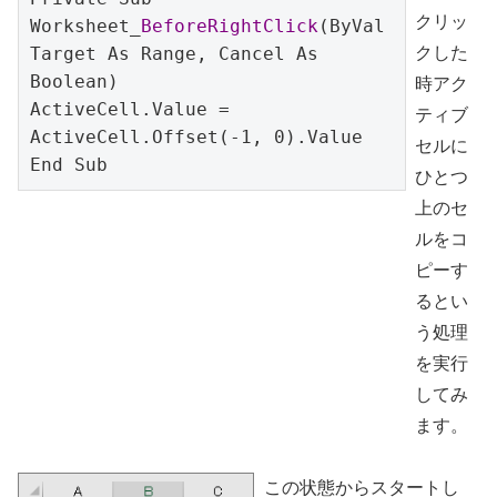
クリッ
Worksheet_
BeforeRightClick
(ByVal 
Target As Range, Cancel As 
クした
Boolean)

時アク
ActiveCell.Value = 
ティブ
ActiveCell.Offset(-1, 0).Value

セルに
End Sub
ひとつ
上のセ
ルをコ
ピーす
るとい
う処理
を実行
してみ
ます。
この状態からスタートし