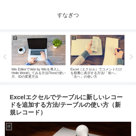
すなぎつ
IT
IT
IT
フォ
Wix EditorでVelo by Wixを導入し、
Excel（エクセル）でコメントだけ
Pyt
Hello Worldしてみる方法/Textの使い
を順番に表示する方法/「前へ」
ンド
方、IDの変更方法
「次へ」の使い方
行、
Excelエクセルでテーブルに新しいレコー
ドを追加する方法/テーブルの使い方（新
規レコード）
IT