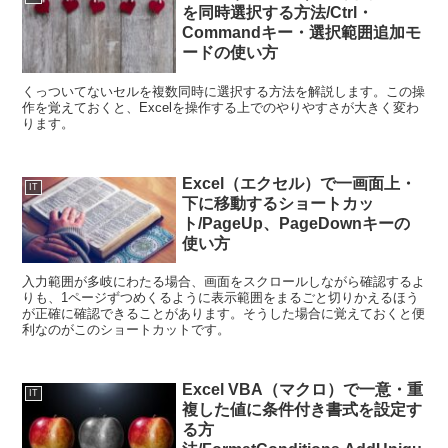
を同時選択する方法/Ctrl・
Commandキー・選択範囲追加モ
ードの使い方
くっついてないセルを複数同時に選択する方法を解説します。この操
作を覚えておくと、Excelを操作する上でのやりやすさが大きく変わ
ります。
Excel（エクセル）で一画面上・
IT
下に移動するショートカッ
ト/PageUp、PageDownキーの
使い方
入力範囲が多岐にわたる場合、画面をスクロールしながら確認するよ
りも、1ページずつめくるように表示範囲をまるごと切りかえるほう
が正確に確認できることがあります。そうした場合に覚えておくと便
利なのがこのショートカットです。
Excel VBA（マクロ）で一意・重
IT
複した値に条件付き書式を設定す
る方