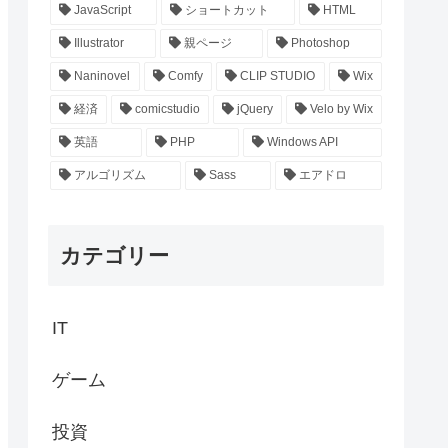
JavaScript
ショートカット
HTML
Illustrator
親ページ
Photoshop
Naninovel
Comfy
CLIP STUDIO
Wix
経済
comicstudio
jQuery
Velo by Wix
英語
PHP
Windows API
アルゴリズム
Sass
エアドロ
カテゴリー
IT
ゲーム
投資