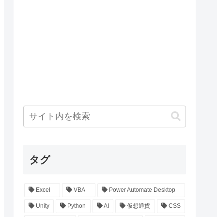
タグ
Excel
VBA
Power Automate Desktop
Unity
Python
AI
仮想通貨
CSS