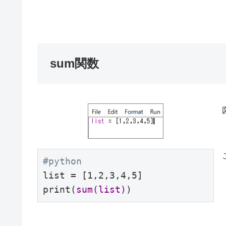
sum関数
#python
list = [1,2,3,4,5]

print(
sum(list)
)