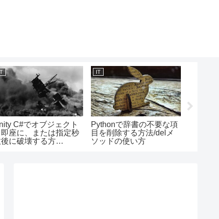
IT
IT
IT
nity C#でオブジェクト
Pythonで辞書の不要な項
CSSでu
を即座に、または指定秒
目を削除する方法/delメ
きの点
数後に破壊する方
ソッドの使い方
る、別
/Destoryの使い方
方法/list
ティ（