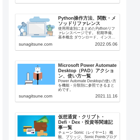
で、それより前のバージョンにつ
いては言及しません。
Python操作方法、関数・メ
ソッドリファレンス
使用用途別にまとめたPythonリフ
ァレンスページです。 初期準備、
基本概念 ダウンロード、インスト
ール、起動 ShellとEditor、保存、
sunagitsune.com
2022.05.06
実行 保存したPythonの起動 コメン
ト、docstring、行またぎ コメン
ト、...
Microsoft Power Automate
Desktop（PAD）アクショ
ン、使い方一覧
Power Automate Desktopの使い方
を機能・分類別に参照できるまと
めです。
sunagitsune.com
2021.11.16
仮想通貨・クリプト・
Defi・Dex・投資等関連記
事一覧
チェーン Sonic（レイヤー1） 概
観、ブリッジ、Sonic Pointsプログ