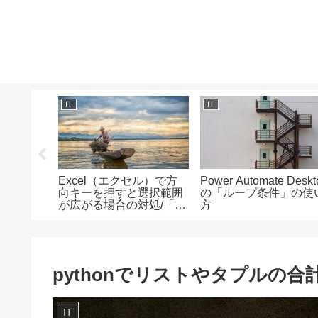
IT
IT
ル）：総
Excel（エクセル）で方
Power Automate Deskt
均法計算
向キーを押すと選択範囲
の「ループ条件」の使
（仮想通
が広がる場合の対処/「選
方
択範囲の拡張」の解除方
法
pythonでリストやタプルの合
IT