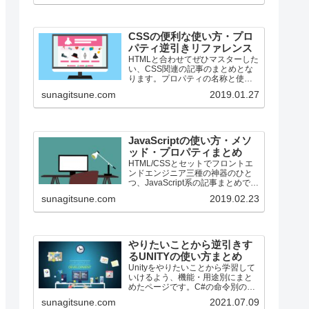
CSSの便利な使い方・プロ
パティ逆引きリファレンス
HTMLと合わせてぜひマスターした
い、CSS関連の記事のまとめとな
ります。プロパティの名称と使用
用途を合わせて併記しています。
sunagitsune.com
2019.01.27
ちょっととっても数少ないです
が、段々増える予定です。
JavaScriptの使い方・メソ
ッド・プロパティまとめ
HTML/CSSとセットでフロントエ
ンドエンジニア三種の神器のひと
つ、JavaScript系の記事まとめで
す。
sunagitsune.com
2019.02.23
やりたいことから逆引きす
るUNITYの使い方まとめ
Unityをやりたいことから学習して
いけるよう、機能・用途別にまと
めたページです。C#の命令別の逆
引きは現時点で作っていません。
sunagitsune.com
2021.07.09
2019の時期に書き始めているの