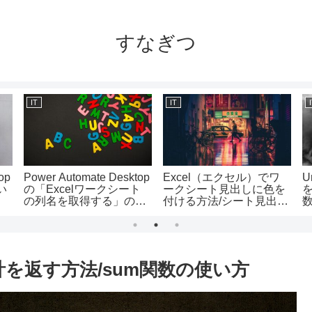
すなぎつ
IT
IT
op
Power Automate Desktop
Excel（エクセル）でワ
U
い
の「Excelワークシート
ークシート見出しに色を
の列名を取得する」の使
付ける方法/シート見出し
い方
の色の使い方
法
計を返す方法/sum関数の使い方