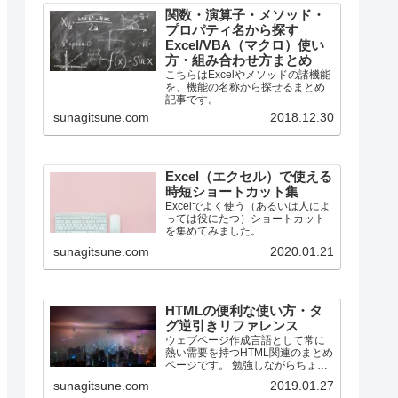
関数・演算子・メソッド・
プロパティ名から探す
Excel/VBA（マクロ）使い
方・組み合わせ方まとめ
こちらはExcelやメソッドの諸機能
を、機能の名称から探せるまとめ
記事です。
sunagitsune.com
2018.12.30
Excel（エクセル）で使える
時短ショートカット集
Excelでよく使う（あるいは人によ
っては役にたつ）ショートカット
を集めてみました。
sunagitsune.com
2020.01.21
HTMLの便利な使い方・タ
グ逆引きリファレンス
ウェブページ作成言語として常に
熱い需要を持つHTML関連のまとめ
ページです。 勉強しながらちょっ
とずつ増やしていく所存です。
sunagitsune.com
2019.01.27