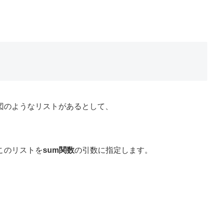
図のようなリストがあるとして、
このリストを
sum関数
の引数に指定します。