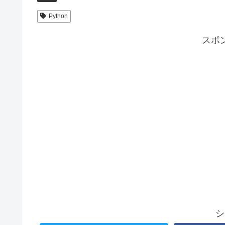
Python
スポ
シ