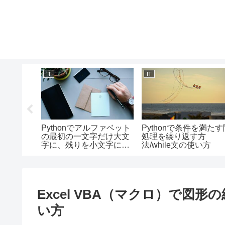
IT
IT
 Desktop
Pythonでアルファベット
Pythonで条件を満たす
の順序を
の最初の一文字だけ大文
処理を繰り返す方
字に、残りを小文字にす
法/while文の使い方
る（キャピタライズ）方
法/Capitalizeメソッドの
使い方
Excel VBA（マクロ）で図形
い方