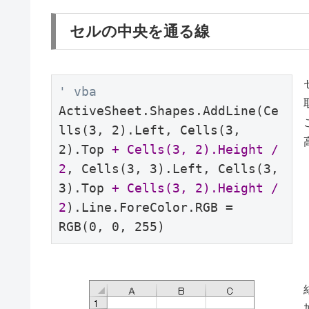
セルの中央を通る線
' vba
ActiveSheet.Shapes.AddLine(Ce
lls(3, 2).Left, Cells(3, 
2).Top 
+ Cells(3, 2).Height / 
2
, Cells(3, 3).Left, Cells(3, 
3).Top 
+ Cells(3, 2).Height / 
2
).Line.ForeColor.RGB = 
RGB(0, 0, 255)