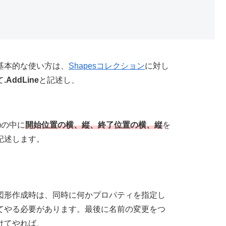
基本的な使い方は、
Shapesコレクション
に対し
て
.AddLine
と記述し、
()の中に
開始位置の横、縦、終了位置の横、縦
を
記述します。
図形作成時は、同時に何かプロパティを指定し
てやる必要があります。最後に名前の変更をつ
けてやれば、