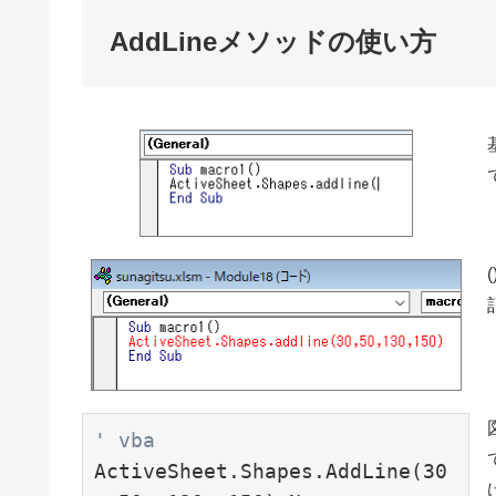
AddLineメソッドの使い方
' vba
ActiveSheet.Shapes.AddLine(30