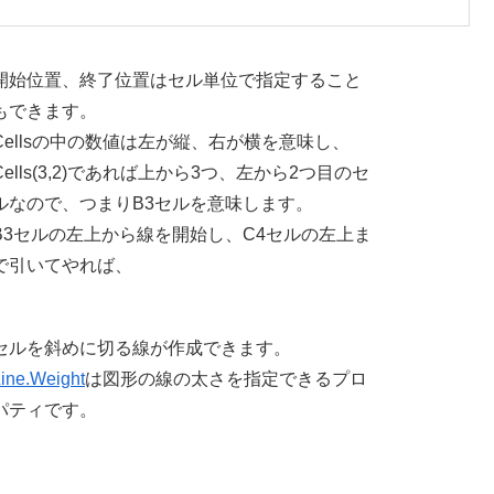
開始位置、終了位置はセル単位で指定すること
もできます。
Cellsの中の数値は左が縦、右が横を意味し、
Cells(3,2)であれば上から3つ、左から2つ目のセ
ルなので、つまりB3セルを意味します。
B3セルの左上から線を開始し、C4セルの左上ま
で引いてやれば、
セルを斜めに切る線が作成できます。
ine.Weight
は図形の線の太さを指定できるプロ
パティです。