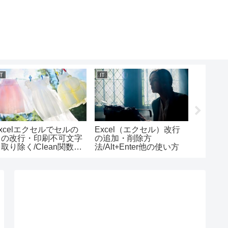
IT
IT
IT
xcelエクセルでセルの
Excel（エクセル）改行
CSSで
中の改行・印刷不可文字
の追加・削除方
める・歪め
取り除く/Clean関数の
法/Alt+Enter他の使い方
radiu
使い方
方