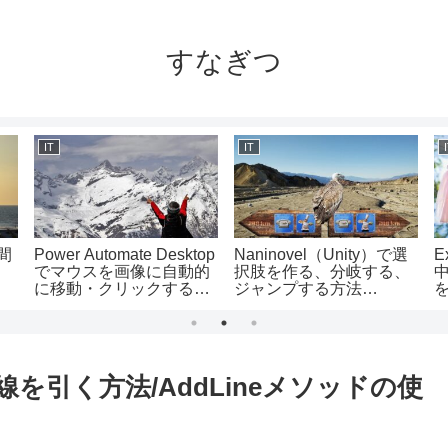
すなぎつ
IT
IT
間
Power Automate Desktop
Naninovel（Unity）で選
E
でマウスを画像に自動的
択肢を作る、分岐する、
に移動・クリックする方
ジャンプする方法
を
法
（@Choiceの使い方）
の線を引く方法/AddLineメソッドの使