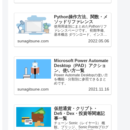
で、それより前のバージョンにつ
いては言及しません。
Python操作方法、関数・メ
ソッドリファレンス
使用用途別にまとめたPythonリフ
ァレンスページです。 初期準備、
基本概念 ダウンロード、インスト
ール、起動 ShellとEditor、保存、
sunagitsune.com
2022.05.06
実行 保存したPythonの起動 コメン
ト、docstring、行またぎ コメン
ト、...
Microsoft Power Automate
Desktop（PAD）アクショ
ン、使い方一覧
Power Automate Desktopの使い方
を機能・分類別に参照できるまと
めです。
sunagitsune.com
2021.11.16
仮想通貨・クリプト・
Defi・Dex・投資等関連記
事一覧
チェーン Sonic（レイヤー1） 概
観、ブリッジ、Sonic Pointsプログ