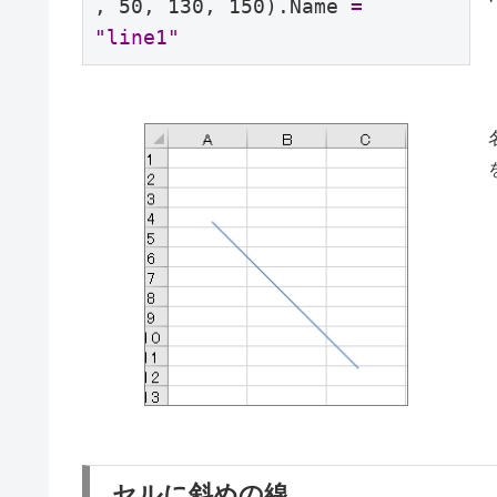
, 50, 130, 150).Name 
= 
"line1"
セルに斜めの線