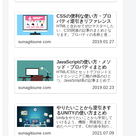
CSSの便利な使い方・プロ
パティ逆引きリファレンス
HTMLと合わせてぜひマスターした
い、CSS関連の記事のまとめとな
ります。プロパティの名称と使用
用途を合わせて併記しています。
sunagitsune.com
2019.01.27
ちょっととっても数少ないです
が、段々増える予定です。
JavaScriptの使い方・メソ
ッド・プロパティまとめ
HTML/CSSとセットでフロントエ
ンドエンジニア三種の神器のひと
つ、JavaScript系の記事まとめで
す。
sunagitsune.com
2019.02.23
やりたいことから逆引きす
るUNITYの使い方まとめ
Unityをやりたいことから学習して
いけるよう、機能・用途別にまと
めたページです。C#の命令別の逆
引きは現時点で作っていません。
sunagitsune.com
2021.07.09
2019の時期に書き始めているの