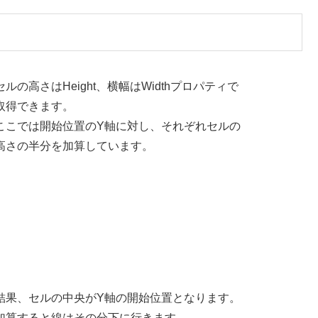
セルの高さはHeight、横幅はWidthプロパティで
取得できます。
ここでは開始位置のY軸に対し、それぞれセルの
高さの半分を加算しています。
結果、セルの中央がY軸の開始位置となります。
加算すると線はその分下に行きます。