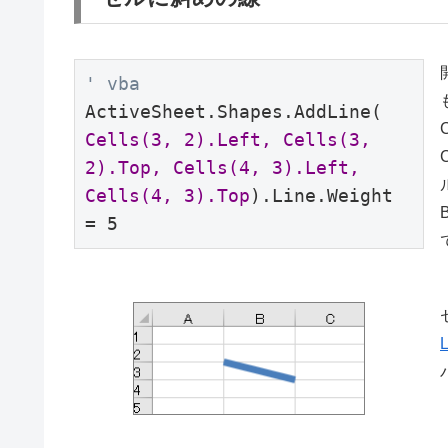
' vba
ActiveSheet.Shapes.AddLine(
Cells(3, 2).Left, Cells(3, 
2).Top, Cells(4, 3).Left, 
Cells(4, 3).Top
).Line.Weight 
= 5
L