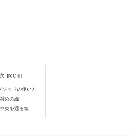
次
neメソッドの使い方
斜めの線
中央を通る線