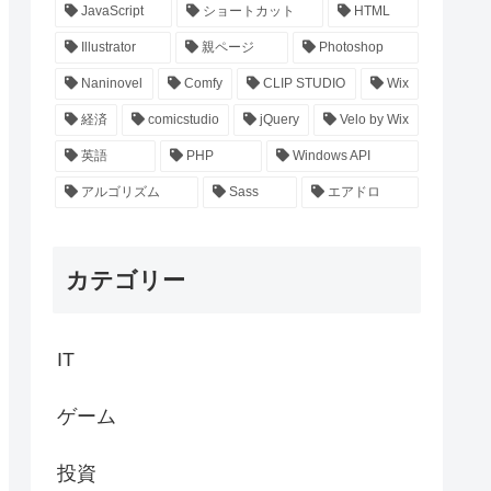
JavaScript
ショートカット
HTML
Illustrator
親ページ
Photoshop
Naninovel
Comfy
CLIP STUDIO
Wix
経済
comicstudio
jQuery
Velo by Wix
英語
PHP
Windows API
アルゴリズム
Sass
エアドロ
カテゴリー
IT
ゲーム
投資