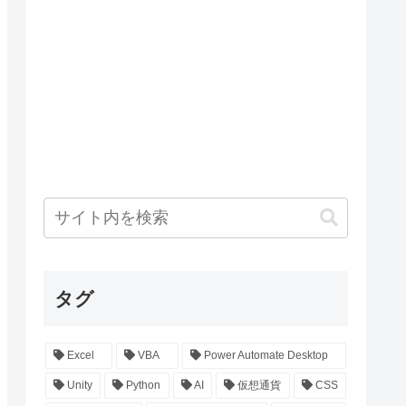
タグ
Excel
VBA
Power Automate Desktop
Unity
Python
AI
仮想通貨
CSS