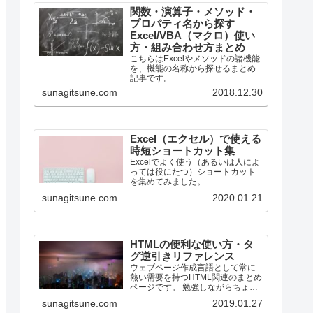
関数・演算子・メソッド・
プロパティ名から探す
Excel/VBA（マクロ）使い
方・組み合わせ方まとめ
こちらはExcelやメソッドの諸機能
を、機能の名称から探せるまとめ
記事です。
sunagitsune.com
2018.12.30
Excel（エクセル）で使える
時短ショートカット集
Excelでよく使う（あるいは人によ
っては役にたつ）ショートカット
を集めてみました。
sunagitsune.com
2020.01.21
HTMLの便利な使い方・タ
グ逆引きリファレンス
ウェブページ作成言語として常に
熱い需要を持つHTML関連のまとめ
ページです。 勉強しながらちょっ
とずつ増やしていく所存です。
sunagitsune.com
2019.01.27