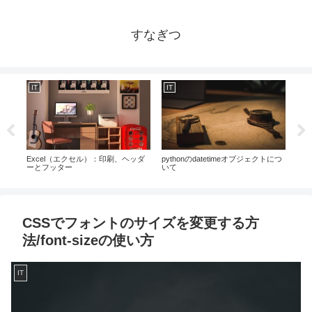
すなぎつ
IT
IT
IT
に合
Excel（エクセル）：印刷、ヘッダ
pythonのdatetimeオブジェクトにつ
Ex
強調
ーとフッター
いて
中に
の使
く方
CSSでフォントのサイズを変更する方
法/font-sizeの使い方
IT