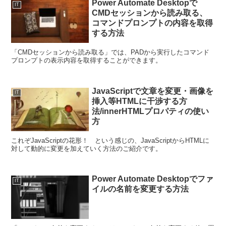
Power Automate Desktopで
IT
CMDセッションから読み取る、
コマンドプロンプトの内容を取得
する方法
「CMDセッションから読み取る」では、PADから実行したコマンド
プロンプトの表示内容を取得することができます。
JavaScriptで文章を変更・画像を
IT
挿入等HTMLに干渉する方
法/innerHTMLプロパティの使い
方
これぞJavaScriptの花形！ という感じの、JavaScriptからHTMLに
対して動的に変更を加えていく方法のご紹介です。
Power Automate Desktopでファ
IT
イルの名前を変更する方法