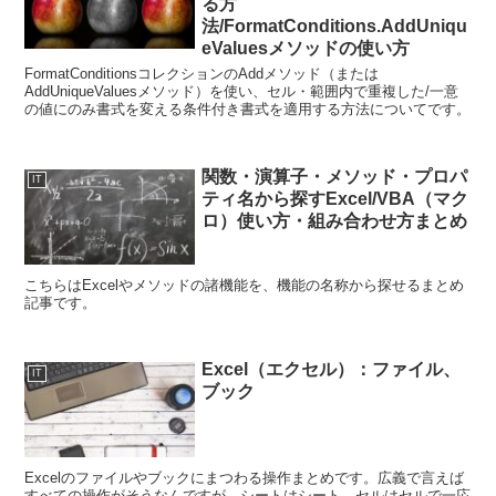
る方
法/FormatConditions.AddUniqu
eValuesメソッドの使い方
FormatConditionsコレクションのAddメソッド（または
AddUniqueValuesメソッド）を使い、セル・範囲内で重複した/一意
の値にのみ書式を変える条件付き書式を適用する方法についてです。
関数・演算子・メソッド・プロパ
IT
ティ名から探すExcel/VBA（マク
ロ）使い方・組み合わせ方まとめ
こちらはExcelやメソッドの諸機能を、機能の名称から探せるまとめ
記事です。
Excel（エクセル）：ファイル、
IT
ブック
Excelのファイルやブックにまつわる操作まとめです。広義で言えば
すべての操作がそうなんですが、シートはシート、セルはセルで一応