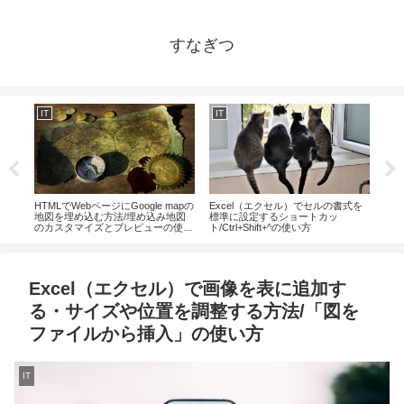
すなぎつ
IT
IT
IT
キス
HTMLでWebページにGoogle mapの
Excel（エクセル）でセルの書式を
Ex
地図を埋め込む方法/埋め込み地図
標準に設定するショートカッ
連番
のカスタマイズとプレビューの使い
ト/Ctrl+Shift+^の使い方
ィの
方
Excel（エクセル）で画像を表に追加す
る・サイズや位置を調整する方法/「図を
ファイルから挿入」の使い方
IT