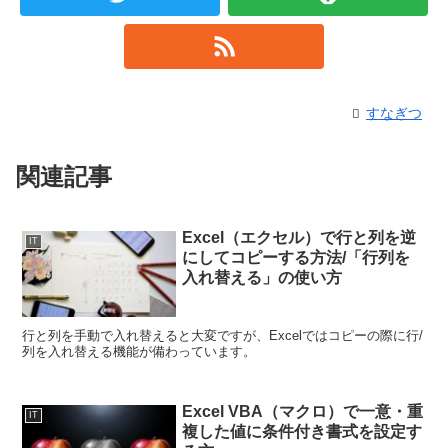
すなぎつ
関連記事
Excel（エクセル）で行と列を逆
IT
にしてコピーする方法/「行列を
入れ替える」の使い方
行と列を手動で入れ替えると大変ですが、Excelではコピーの際に行/
列を入れ替える機能が備わっています。
Excel VBA（マクロ）で一意・重
IT
複した値に条件付き書式を設定す